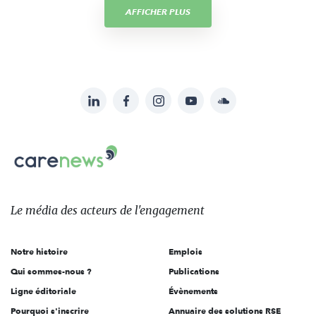
AFFICHER PLUS
LinkedIn
Facebook
Instagram
YouTube
Soundcloud
Suivez-
nous
Carenews,
sur:
Le
média
des
Le média
des acteurs
de l'engagement
acteurs
de
Notre histoire
Emplois
l'engagement
Qui sommes-nous ?
Publications
Ligne éditoriale
Évènements
Pourquoi s'inscrire
Annuaire des solutions RSE