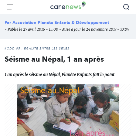
Aller
Carenews,
Menu
Rec
au
Le
contenu
média
Par
Association Planète Enfants & Développement
principal
des
- Publié le 27 avril 2016 - 15:00 - Mise à jour le 24 novembre 2017 - 10:09
acteurs
de
l'engagement
#ODD 05 : ÉGALITÉ ENTRE LES SEXES
Séisme au Népal, 1 an après
1 an après le séisme au Népal, Planète Enfants fait le point