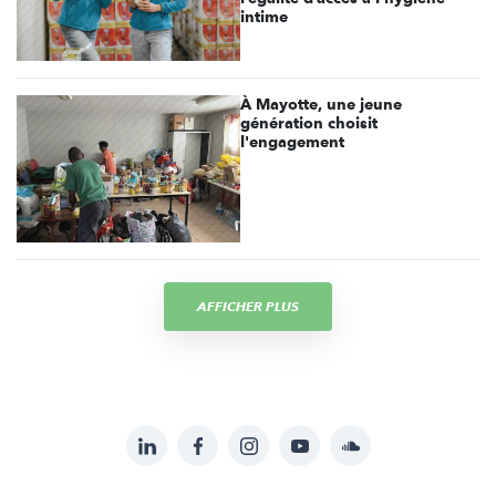
intime
À Mayotte, une jeune
génération choisit
l'engagement
AFFICHER PLUS
LinkedIn
Facebook
Instagram
YouTube
Soundcloud
Suivez-
nous