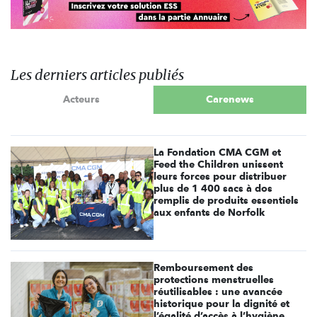
Les derniers articles publiés
Acteurs
Carenews
La Fondation CMA CGM et
Feed the Children unissent
leurs forces pour distribuer
plus de 1 400 sacs à dos
remplis de produits essentiels
aux enfants de Norfolk
Remboursement des
protections menstruelles
réutilisables : une avancée
historique pour la dignité et
l’égalité d’accès à l’hygiène