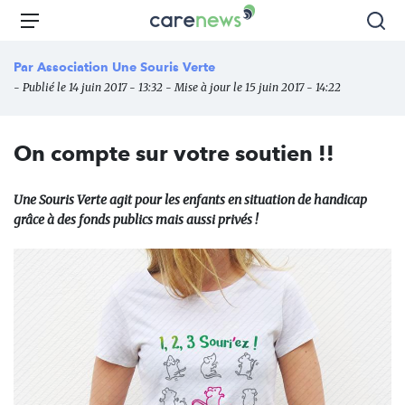
Aller
Carenews,
Menu
Rec
au
Le
contenu
média
Par
Association Une Souris Verte
principal
des
- Publié le 14 juin 2017 - 13:32 - Mise à jour le 15 juin 2017 - 14:22
acteurs
de
l'engagement
On compte sur votre soutien !!
Une Souris Verte agit pour les enfants en situation de handicap
grâce à des fonds publics mais aussi privés !