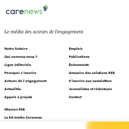
Carenews,
sur:
Le
média
des
Le média
des acteurs
de l'engagement
acteurs
de
Notre histoire
Emplois
l'engagement
Qui sommes-nous ?
Publications
Ligne éditoriale
Évènements
Pourquoi s'inscrire
Annuaire des solutions RSE
Acteurs de l'engagement
S'inscrire aux newsletters
Actualités
Journalistes et rédacteurs
Appels à projets
Contact
Mission RSE
Le kit média Carenews
Groupe AEF