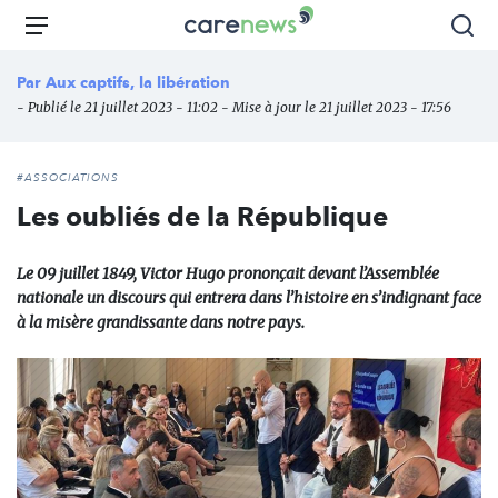
Aller
Carenews,
Menu
Rec
au
Le
contenu
média
Par
Aux captifs, la libération
principal
des
- Publié le 21 juillet 2023 - 11:02 - Mise à jour le 21 juillet 2023 - 17:56
acteurs
de
l'engagement
#ASSOCIATIONS
Les oubliés de la République
Le 09 juillet 1849, Victor Hugo prononçait devant l’Assemblée
nationale un discours qui entrera dans l’histoire en s’indignant face
à la misère grandissante dans notre pays.