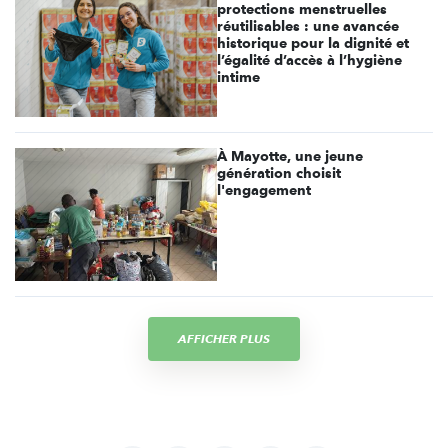
protections menstruelles
réutilisables : une avancée
historique pour la dignité et
l’égalité d’accès à l’hygiène
intime
À Mayotte, une jeune
génération choisit
l'engagement
AFFICHER PLUS