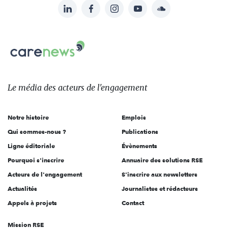
LinkedIn
Facebook
Instagram
YouTube
Soundcloud
Suivez-
nous
Carenews,
sur:
Le
média
des
Le média
des acteurs
de l'engagement
acteurs
de
Notre histoire
Emplois
l'engagement
Qui sommes-nous ?
Publications
Ligne éditoriale
Évènements
Pourquoi s'inscrire
Annuaire des solutions RSE
Acteurs de l'engagement
S'inscrire aux newsletters
Actualités
Journalistes et rédacteurs
Appels à projets
Contact
Mission RSE