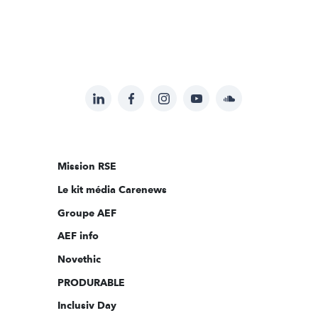
LinkedIn
Facebook
Instagram
YouTube
Soundcloud
Suivez-
nous
sur:
Mission RSE
Le kit média Carenews
Groupe AEF
AEF info
Novethic
PRODURABLE
Inclusiv Day