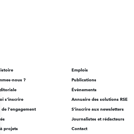
istoire
Emplois
mmes-nous ?
Publications
ditoriale
Évènements
i s'inscrire
Annuaire des solutions RSE
s de l'engagement
S'inscrire aux newsletters
tés
Journalistes et rédacteurs
à projets
Contact