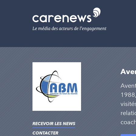
Aller
au
Carenews,
contenu
Le
principal
média
des
acteurs
de
l'engagement
Ave
Avent
1988,
visit
relat
coach
RECEVOIR LES NEWS
CONTACTER