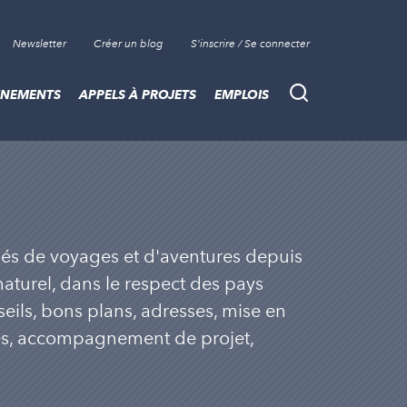
Newsletter
Créer un blog
S'inscrire / Se connecter
ÈNEMENTS
APPELS À PROJETS
EMPLOIS
Recherche
és de voyages et d'aventures depuis
aturel, dans le respect des pays
eils, bons plans, adresses, mise en
ces, accompagnement de projet,