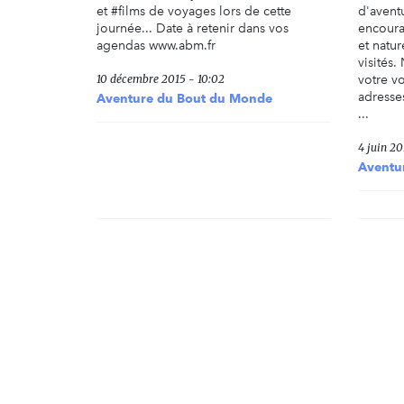
et #‎films de voyages lors de cette
d'avent
journée... Date à retenir dans vos
encoura
agendas www.abm.fr
et natur
visités
10 décembre 2015 - 10:02
votre v
adresses
Aventure du Bout du Monde
...
4 juin 20
Aventu