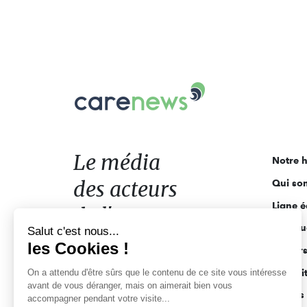
Carenews,
Le
média
des
acteurs
Le média
Notre h
de
des acteurs
Qui so
l'engagement
Ligne é
de l'engagement
Pourquo
Salut c'est nous...
les Cookies !
Acteur
On a attendu d'être sûrs que le contenu de ce site vous intéresse
Actuali
avant de vous déranger, mais on aimerait bien vous
Appels 
accompagner pendant votre visite...