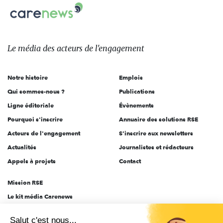
Carenews,
sur:
Le
média
des
Le média
des acteurs
de l'engagement
acteurs
de
Notre histoire
Emplois
l'engagement
Qui sommes-nous ?
Publications
Ligne éditoriale
Évènements
Pourquoi s'inscrire
Annuaire des solutions RSE
Acteurs de l'engagement
S'inscrire aux newsletters
Actualités
Journalistes et rédacteurs
Appels à projets
Contact
Mission RSE
Le kit média Carenews
Groupe AEF
Salut c'est nous...