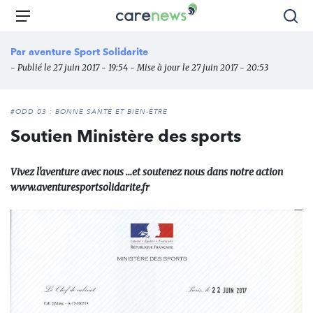
Aller
Carenews,
Menu
Rec
au
Le
contenu
média
Par
aventure Sport Solidarite
principal
des
- Publié le 27 juin 2017 - 19:54 - Mise à jour le 27 juin 2017 - 20:53
acteurs
de
l'engagement
#ODD 03 : BONNE SANTÉ ET BIEN-ÊTRE
Soutien Ministère des sports
Vivez l'aventure avec nous ...et soutenez nous dans notre action
www.aventuresportsolidarite.fr