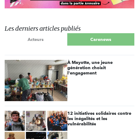
Les derniers articles publiés
Acteurs
Carenews
À Mayotte, une jeune
génération choisit
l'engagement
12 initiatives solidaires contre
les inégalités et les
vulnérabilités