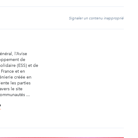
t
Signaler un contenu inapproprié
énéral, l’Avise
oppement de
olidaire (ESS) et de
 France et en
nierie créée en
iente les parties
avers le site
communautés ...
e