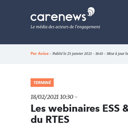
Aller
au
Carenews,
contenu
Le
principal
média
des
acteurs
de
l'engagement
Par
Avise
- Publié le 25 janvier 2021 - 16:45 - Mise à jour l
TERMINÉ
18/02/2021 10:30 -
Les webinaires ESS & 
du RTES