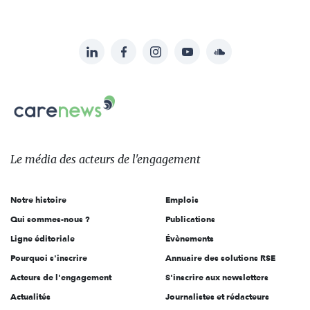
LinkedIn
Facebook
Instagram
YouTube
Soundcloud
Suivez-
nous
Carenews,
sur:
Le
média
des
Le média
des acteurs
de l'engagement
acteurs
de
Notre histoire
Emplois
l'engagement
Qui sommes-nous ?
Publications
Ligne éditoriale
Évènements
Pourquoi s'inscrire
Annuaire des solutions RSE
Acteurs de l'engagement
S'inscrire aux newsletters
Actualités
Journalistes et rédacteurs