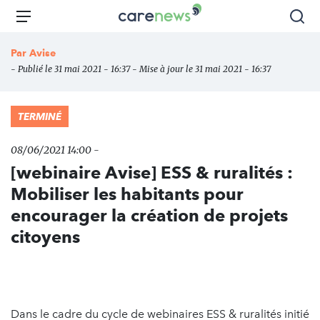
Aller
Carenews,
Menu
Rec
au
Le
contenu
média
Par
Avise
principal
des
- Publié le 31 mai 2021 - 16:37 - Mise à jour le 31 mai 2021 - 16:37
acteurs
de
l'engagement
TERMINÉ
08/06/2021 14:00 -
[webinaire Avise] ESS & ruralités :
Mobiliser les habitants pour
encourager la création de projets
citoyens
Dans le cadre du cycle de webinaires ESS & ruralités initié