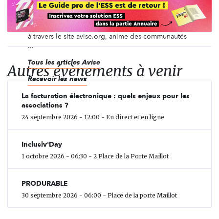
solidaire (ESS) et de l’innovation sociale en France
et en Europe. Agence d’ingénierie créée en 2002,
elle outille et oriente les parties prenantes de l’ESS
à travers le site avise.org, anime des communautés
...
Tous les articles Avise
Autres évènements à venir
Recevoir les news
La facturation électronique : quels enjeux pour les
associations ?
24 septembre 2026 - 12:00 - En direct et en ligne
Inclusiv'Day
1 octobre 2026 - 06:30 - 2 Place de la Porte Maillot
PRODURABLE
30 septembre 2026 - 06:00 - Place de la porte Maillot