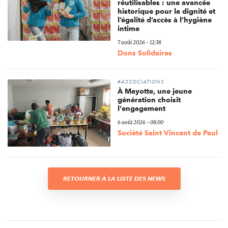
réutilisables : une avancée
historique pour la dignité et
l’égalité d’accès à l’hygiène
intime
7 août 2026 - 12:38
Dons Solidaires
#ASSOCIATIONS
À Mayotte, une jeune
génération choisit
l'engagement
6 août 2026 - 08:00
Société Saint Vincent de Paul
RETOURNER À LA LISTE DES NEWS