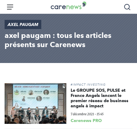
Aller
Carenews,
Menu
Rec
au
Le
contenu
média
AXEL PAUGAM
principal
des
axel paugam : tous les articles
acteurs
de
présents sur Carenews
l'engagement
#IMPACT INVESTING
Le GROUPE SOS, PULSE et
France Angels lancent le
premier réseau de business
angels à impact
7 décembre 2021 - 15:45
Carenews PRO