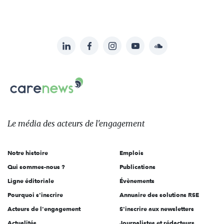
LinkedIn
Facebook
Instagram
YouTube
Soundcloud
Suivez-
nous
Carenews,
sur:
Le
média
des
Le média
des acteurs
de l'engagement
acteurs
de
Notre histoire
Emplois
l'engagement
Qui sommes-nous ?
Publications
Ligne éditoriale
Évènements
Pourquoi s'inscrire
Annuaire des solutions RSE
Acteurs de l'engagement
S'inscrire aux newsletters
Actualités
Journalistes et rédacteurs