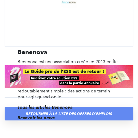
Benenova
Benenova est une association créée en 2013 en Île-
de-France, avec pour mission de faciliter
l'engagement bénévole du plus grand nombre de
citoyens ! Et pour atteindre cet objectif, nous avons
mis en place un concept de bénévolat
redoutablement simple : des actions de terrain
pour agir quand on le ...
Tous les articles Benenova
RETOURNER À LA LISTE DES OFFRES D'EMPLOIS
Recevoir les news