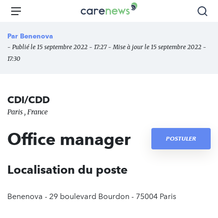
Aller
Carenews,
Menu
Rec
au
Le
contenu
média
Par
Benenova
principal
des
- Publié le 15 septembre 2022 - 17:27 - Mise à jour le 15 septembre 2022 -
acteurs
17:30
de
l'engagement
CDI/CDD
Paris , France
Office manager
POSTULER
Localisation du poste
Benenova - 29 boulevard Bourdon - 75004 Paris