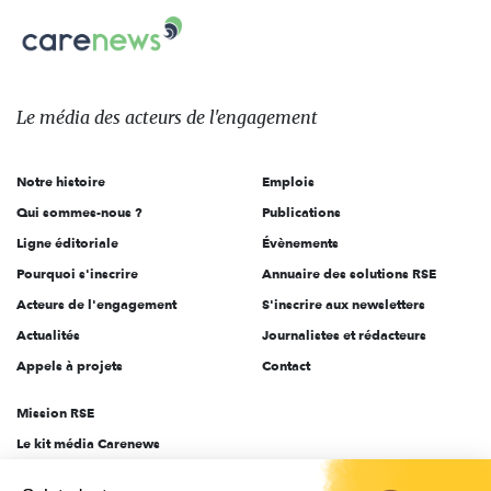
Carenews,
sur:
Le
média
des
Le média
des acteurs
de l'engagement
acteurs
de
Notre histoire
Emplois
l'engagement
Qui sommes-nous ?
Publications
Ligne éditoriale
Évènements
Pourquoi s'inscrire
Annuaire des solutions RSE
Acteurs de l'engagement
S'inscrire aux newsletters
Actualités
Journalistes et rédacteurs
Appels à projets
Contact
Mission RSE
Le kit média Carenews
Groupe AEF