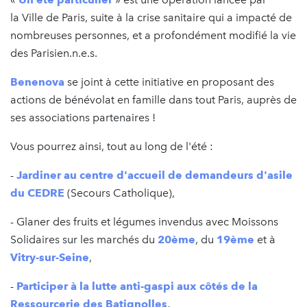
la Ville de Paris, suite à la crise sanitaire qui a impacté de
nombreuses personnes, et a profondément modifié la vie
des Parisien.n.e.s.
Benenova
se joint à cette initiative en proposant des
actions de bénévolat en famille dans tout Paris, auprès de
ses associations partenaires !
Vous pourrez ainsi, tout au long de l'été :
-
Jardiner au centre d'accueil de demandeurs d'asile
du CEDRE
(Secours Catholique),
- Glaner des fruits et légumes invendus avec Moissons
Solidaires sur les marchés du
20ème
, du
19ème
et à
Vitry-sur-Seine
,
-
Participer à la lutte anti-gaspi aux côtés de la
Ressourcerie des Batignolles
,