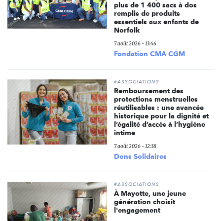
plus de 1 400 sacs à dos
remplis de produits
essentiels aux enfants de
Norfolk
7 août 2026 - 13:46
Fondation CMA CGM
#ASSOCIATIONS
Remboursement des
protections menstruelles
réutilisables : une avancée
historique pour la dignité et
l’égalité d’accès à l’hygiène
intime
7 août 2026 - 12:38
Dons Solidaires
#ASSOCIATIONS
À Mayotte, une jeune
génération choisit
l'engagement