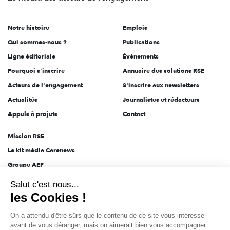
acteurs
de
Notre histoire
Emplois
l'engagement
Qui sommes-nous ?
Publications
Ligne éditoriale
Évènements
Pourquoi s'inscrire
Annuaire des solutions RSE
Acteurs de l'engagement
S'inscrire aux newsletters
Actualités
Journalistes et rédacteurs
Appels à projets
Contact
Mission RSE
Le kit média Carenews
Groupe AEF
AEF info
Salut c'est nous...
Novethic
les Cookies !
PRODURABLE
On a attendu d'être sûrs que le contenu de ce site vous intéresse
Inclusiv Day
avant de vous déranger, mais on aimerait bien vous accompagner