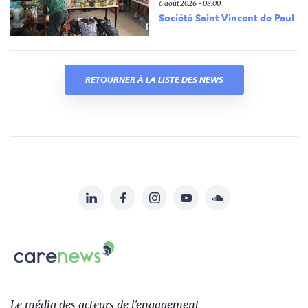
6 août 2026 - 08:00
Société Saint Vincent de Paul
RETOURNER À LA LISTE DES NEWS
LinkedIn
Facebook
Instagram
YouTube
Soundcloud
Suivez-
nous
Carenews,
sur:
Le
média
des
Le média
des acteurs
de l'engagement