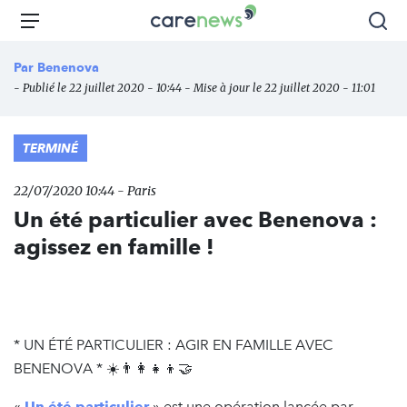
Aller
Carenews,
Menu
Rec
au
Le
contenu
média
Par
Benenova
principal
des
- Publié le 22 juillet 2020 - 10:44 - Mise à jour le 22 juillet 2020 - 11:01
acteurs
de
l'engagement
TERMINÉ
22/07/2020 10:44 - Paris
Un été particulier avec Benenova :
agissez en famille !
* UN ÉTÉ PARTICULIER : AGIR EN FAMILLE AVEC
BENENOVA * ☀️👨‍👩‍👧‍👦🤝
«
Un été particulier
» est une opération lancée par