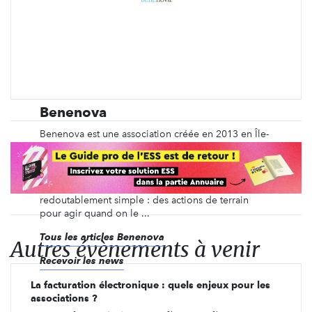
Benenova
Benenova est une association créée en 2013 en Île-
de-France, avec pour mission de faciliter
l'engagement bénévole du plus grand nombre de
citoyens ! Et pour atteindre cet objectif, nous avons
mis en place un concept de bénévolat
redoutablement simple : des actions de terrain
pour agir quand on le ...
Tous les articles Benenova
Autres évènements à venir
Recevoir les news
La facturation électronique : quels enjeux pour les
associations ?