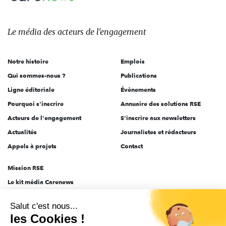
Le
média
des
Le média
des acteurs
de l'engagement
acteurs
de
Notre histoire
Emplois
l'engagement
Qui sommes-nous ?
Publications
Ligne éditoriale
Évènements
Pourquoi s'inscrire
Annuaire des solutions RSE
Acteurs de l'engagement
S'inscrire aux newsletters
Actualités
Journalistes et rédacteurs
Appels à projets
Contact
Mission RSE
Le kit média Carenews
Groupe AEF
Salut c'est nous...
AEF info
les Cookies !
Novethic