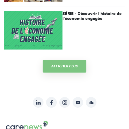
SÉRIE - Découvrir l'histoire de
l'économie engagée
AFFICHER PLUS
LinkedIn
Facebook
Instagram
YouTube
Soundcloud
Suivez-
nous
Carenews,
sur: