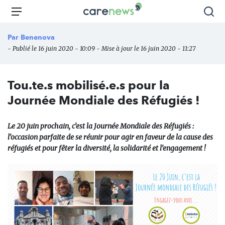
Aller
Carenews,
Menu
Rec
au
Le
contenu
média
Par
Benenova
principal
des
- Publié le 16 juin 2020 - 10:09 - Mise à jour le 16 juin 2020 - 11:27
acteurs
de
l'engagement
Tou.te.s mobilisé.e.s pour la
Journée Mondiale des Réfugiés !
Le 20 juin prochain, c’est la Journée Mondiale des Réfugiés :
l’occasion parfaite de se réunir pour agir en faveur de la cause des
réfugiés et pour fêter la diversité, la solidarité et l’engagement !