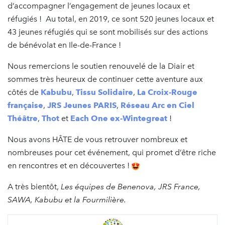
d’accompagner l’engagement de jeunes locaux et
réfugiés ! Au total, en 2019, ce sont 520 jeunes locaux et
43 jeunes réfugiés qui se sont mobilisés sur des actions
de bénévolat en Ile-de-France !
Nous remercions le soutien renouvelé de la Diair et
sommes très heureux de continuer cette aventure aux
côtés de
Kabubu
,
Tissu Solidaire
,
La Croix-Rouge
française
,
JRS Jeunes PARIS
,
Réseau Arc en Ciel
Théâtre
,
Thot
et
Each One ex-Wintegreat
!
Nous avons HÂTE de vous retrouver nombreux et
nombreuses pour cet événement, qui promet d’être riche
en rencontres et en découvertes !
A très bientôt,
Les équipes de Benenova, JRS France,
SAWA, Kabubu et la Fourmilière.