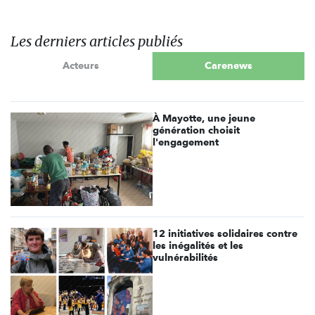
Les derniers articles publiés
Acteurs
Carenews
À Mayotte, une jeune
génération choisit
l'engagement
12 initiatives solidaires contre
les inégalités et les
vulnérabilités