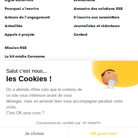
Pourquoi s'inscrire
Annuaire des solutions RSE
Acteurs de l'engagement
S'inscrire aux newsletters
Actualités
Journalistes et rédacteurs
Appels à projets
Contact
Mission RSE
Le kit média Carenews
Groupe AEF
Salut c'est nous...
AEF info
les Cookies !
Novethic
On a attendu d'être sûrs que le contenu de
PRODURABLE
ce site vous intéresse avant de vous
Inclusiv Day
déranger, mais on aimerait bien vous accompagner pendant votre
visite...
C'est OK pour vous ?
CGV
Données personnelles
Mentions légales
2025-2026 Tout droits réservés
Consentements certifiés par
Je choisis
OK pour moi