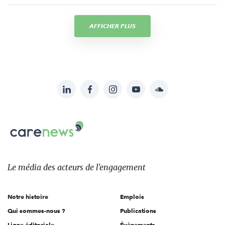
AFFICHER PLUS
LinkedIn
Facebook
Instagram
YouTube
Soundcloud
Suivez-
nous
Carenews,
sur:
Le
média
des
Le média
des acteurs
de l'engagement
acteurs
de
Notre histoire
Emplois
l'engagement
Qui sommes-nous ?
Publications
Ligne éditoriale
Évènements