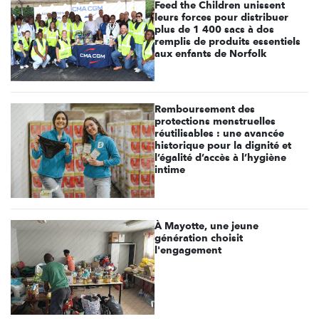
Feed the Children unissent
leurs forces pour distribuer
plus de 1 400 sacs à dos
remplis de produits essentiels
aux enfants de Norfolk
Remboursement des
protections menstruelles
réutilisables : une avancée
historique pour la dignité et
l’égalité d’accès à l’hygiène
intime
À Mayotte, une jeune
génération choisit
l'engagement