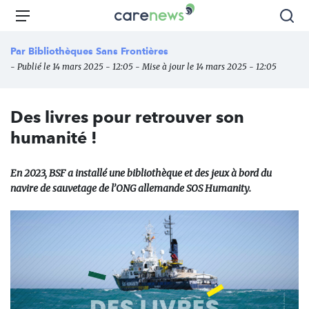
Aller
Carenews,
Menu
Rec
au
Le
contenu
média
Par
Bibliothèques Sans Frontières
principal
des
- Publié le 14 mars 2025 - 12:05 - Mise à jour le 14 mars 2025 - 12:05
acteurs
de
l'engagement
Des livres pour retrouver son
humanité !
En 2023, BSF a installé une bibliothèque et des jeux à bord du
navire de sauvetage de l’ONG allemande SOS Humanity.