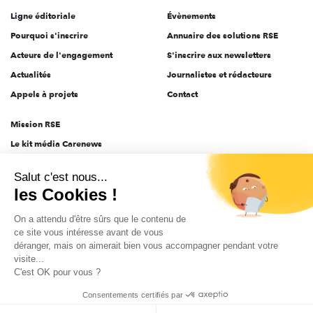
Ligne éditoriale
Évènements
Pourquoi s'inscrire
Annuaire des solutions RSE
Acteurs de l'engagement
S'inscrire aux newsletters
Actualités
Journalistes et rédacteurs
Appels à projets
Contact
Mission RSE
Le kit média Carenews
Groupe AEF
Salut c'est nous...
AEF info
les Cookies !
Novethic
On a attendu d'être sûrs que le contenu de
PRODURABLE
ce site vous intéresse avant de vous
Inclusiv Day
déranger, mais on aimerait bien vous accompagner pendant votre
visite...
C'est OK pour vous ?
CGV
Données personnelles
Mentions légales
2025-2026 Tout droits réservés
Consentements certifiés par