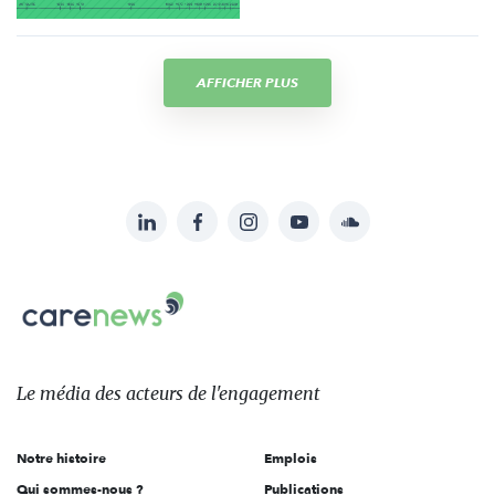
AFFICHER PLUS
LinkedIn
Facebook
Instagram
YouTube
Soundcloud
Suivez-
nous
Carenews,
sur:
Le
média
des
Le média
des acteurs
de l'engagement
acteurs
de
Notre histoire
Emplois
l'engagement
Qui sommes-nous ?
Publications