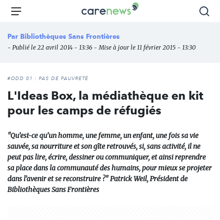
Aller
Carenews,
Menu
Rec
au
Le
contenu
média
Par
Bibliothèques Sans Frontières
principal
des
- Publié le 22 avril 2014 - 13:36 - Mise à jour le 11 février 2015 - 13:30
acteurs
de
l'engagement
#ODD 01 : PAS DE PAUVRETÉ
L'Ideas Box, la médiathèque en kit
pour les camps de réfugiés
"Qu’est-ce qu’un homme, une femme, un enfant, une fois sa vie
sauvée, sa nourriture et son gîte retrouvés, si, sans activité, il ne
peut pas lire, écrire, dessiner ou communiquer, et ainsi reprendre
sa place dans la communauté des humains, pour mieux se projeter
dans l’avenir et se reconstruire ?" Patrick Weil, Président de
Bibliothèques Sans Frontières