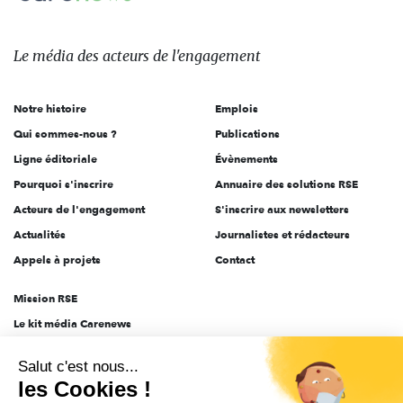
Le
média
des
Le média
des acteurs
de l'engagement
acteurs
de
Notre histoire
Emplois
l'engagement
Qui sommes-nous ?
Publications
Ligne éditoriale
Évènements
Pourquoi s'inscrire
Annuaire des solutions RSE
Acteurs de l'engagement
S'inscrire aux newsletters
Actualités
Journalistes et rédacteurs
Appels à projets
Contact
Mission RSE
Le kit média Carenews
Groupe AEF
Salut c'est nous...
AEF info
les Cookies !
Novethic