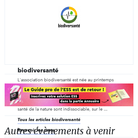
biodiversanté
L'association biodiversanté est née au printemps
2020 à un moment charnière de la vie sur terre. En
ce début de nouvelle décennie, la nature a souhaité
lancer vers l'être humain un signal d'alarme fort.
Partant du constat que la santé de l’humain et la
santé de la nature sont indissociable, sur le ...
Tous les articles biodiversanté
Autres évènements à venir
Recevoir les news