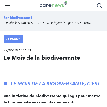
Aller
Carenews,
Menu
Rec
au
Le
contenu
média
Par
biodiversanté
principal
des
- Publié le 5 juin 2022 - 00:12 - Mise à jour le 5 juin 2022 - 00:47
acteurs
de
l'engagement
TERMINÉ
22/05/2022 12:00 -
Le Mois de la biodiversanté
LE MOIS DE LA BIODIVERSANTÉ, C’EST
…
une initiative de biodiversanté
qui agit pour mettre
la biodiversité au coeur des enjeux du