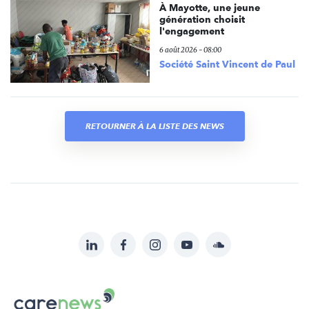
À Mayotte, une jeune
génération choisit
l'engagement
6 août 2026 - 08:00
Société Saint Vincent de Paul
RETOURNER À LA LISTE DES NEWS
LinkedIn
Facebook
Instagram
YouTube
Soundcloud
Suivez-
nous
Carenews,
sur: