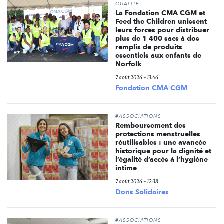
QUALITÉ
La Fondation CMA CGM et
Feed the Children unissent
leurs forces pour distribuer
plus de 1 400 sacs à dos
remplis de produits
essentiels aux enfants de
Norfolk
7 août 2026 - 13:46
Fondation CMA CGM
#ASSOCIATIONS
Remboursement des
protections menstruelles
réutilisables : une avancée
historique pour la dignité et
l’égalité d’accès à l’hygiène
intime
7 août 2026 - 12:38
Dons Solidaires
#ASSOCIATIONS