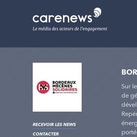
Aller
au
Carenews,
contenu
Le
principal
média
des
acteurs
de
l'engagement
BOR
Sur l
de gé
dével
Repére
énerg
RECEVOIR LES NEWS
porté
CONTACTER