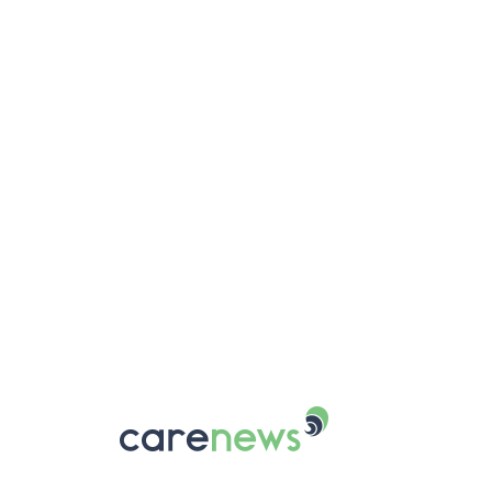
Carenews,
Le
média