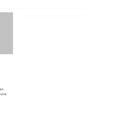
 en
 une