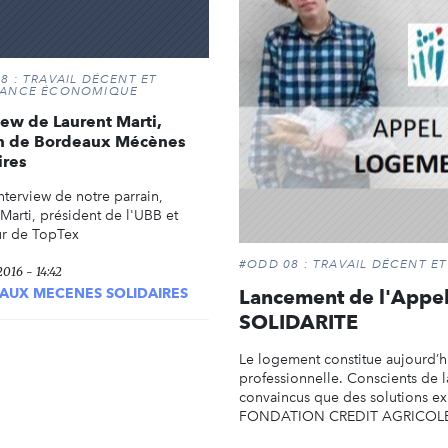
8 : TRAVAIL DÉCENT ET
SANCE ÉCONOMIQUE
iew de Laurent Marti,
in de Bordeaux Mécènes
ires
interview de notre parrain,
Marti, président de l'UBB et
ur de TopTex
#ODD 08 : TRAVAIL DÉCENT 
2016 - 14:42
Lancement de l'Appe
AUX MECENES SOLIDAIRES
SOLIDARITE
Le logement constitue aujourd’hu
professionnelle. Conscients de l
convaincus que des solutions exi
FONDATION CREDIT AGRICOLE So