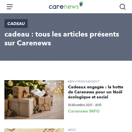
Aller
Carenews,
Menu
Rec
au
Le
contenu
média
CADEAU
principal
des
cadeau : tous les articles présents
acteurs
de
sur Carenews
l'engagement
#ENVIRONNEMENT
Cadeaux engagés : la hotte
de Carenews pour un Noël
écologique et social
10 décembre 2025 - 10:15
Carenews INFO
#ESS