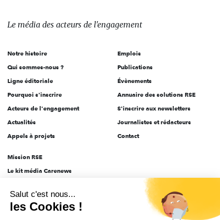
média
des
Le média
des acteurs
de l'engagement
acteurs
de
Notre histoire
Emplois
l'engagement
Qui sommes-nous ?
Publications
Ligne éditoriale
Évènements
Pourquoi s'inscrire
Annuaire des solutions RSE
Acteurs de l'engagement
S'inscrire aux newsletters
Actualités
Journalistes et rédacteurs
Appels à projets
Contact
Mission RSE
Le kit média Carenews
Groupe AEF
Salut c'est nous...
AEF info
les Cookies !
Novethic