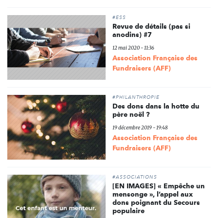
#ESS
Revue de détails (pas si
anodins) #7
12 mai 2020 - 11:36
Association Française des
Fundraisers (AFF)
#PHILANTHROPIE
Des dons dans la hotte du
père noël ?
19 décembre 2019 - 19:48
Association Française des
Fundraisers (AFF)
#ASSOCIATIONS
[EN IMAGES] « Empêche un
mensonge », l’appel aux
dons poignant du Secours
populaire