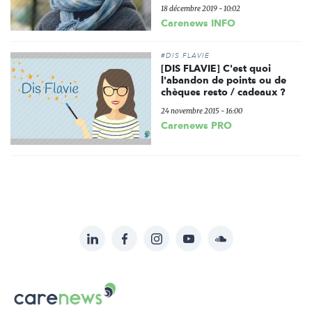
18 décembre 2019 - 10:02
Carenews INFO
#DIS FLAVIE
[DIS FLAVIE] C'est quoi
l'abandon de points ou de
chèques resto / cadeaux ?
24 novembre 2015 - 16:00
Carenews PRO
LinkedIn
Facebook
Instagram
YouTube
Soundcloud
Suivez-
nous
Carenews,
sur:
Le