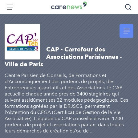
Aller
Carenews,
Menu
Rec
au
Le
contenu
média
principal
des
acteurs
de
CAP - Carrefour des
l'engagement
Associations Parisiennes -
Ville de Paris
Centre Parisien de Conseils, de Formations et
d’Accompagnement des porteurs de projets, des
Entrepreneurs associatifs et des Associations, le CAP
accueille chaque année prés de 3400 stagiaires qui
suivent assidûment ses 32 modules pédagogiques. Ces
formations agréées par la DRJSCS, permettent
l'obtention du CFGA (Certificat de Gestion de la Vie
Associative). L'équipe du CAP conseille environ 1700
porteurs de projet et associations par an, dans toutes
leurs démarches de création et/ou de ...