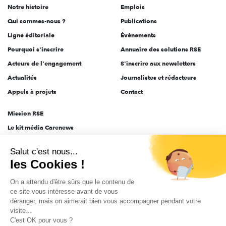
Notre histoire
Emplois
l'engagement
Qui sommes-nous ?
Publications
Ligne éditoriale
Évènements
Pourquoi s'inscrire
Annuaire des solutions RSE
Acteurs de l'engagement
S'inscrire aux newsletters
Actualités
Journalistes et rédacteurs
Appels à projets
Contact
Mission RSE
Le kit média Carenews
Groupe AEF
Salut c'est nous...
AEF info
les Cookies !
Novethic
On a attendu d'être sûrs que le contenu de
PRODURABLE
ce site vous intéresse avant de vous
Inclusiv Day
déranger, mais on aimerait bien vous accompagner pendant votre
visite...
C'est OK pour vous ?