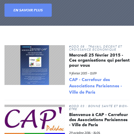
EN SAVOIR PLUS
#ODD 08 : TRAVAIL DÉCENT ET
CROISSANCE ÉCONOMIQUE
Mercredi 25 février 2015 -
Ces organisations qui parlent
pour vous
9 février 2015 - 11:09
CAP - Carrefour des
Associations Parisiennes -
Ville de Paris
#ODD 03 : BONNE SANTÉ ET BIEN-
ÊTRE
Bienvenue à CAP - Carrefour
des Associations Parisiennes
- Ville de Paris
29 octobre 2014 - 14:04