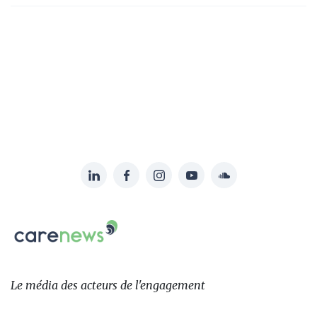
LinkedIn
Facebook
Instagram
YouTube
Soundcloud
Suivez-
nous
Carenews,
sur:
Le
média
des
Le média
des acteurs
de l'engagement
acteurs
de