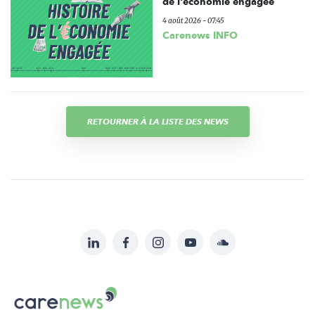
de l'économie engagée
4 août 2026 - 07:45
Carenews INFO
RETOURNER À LA LISTE DES NEWS
LinkedIn
Facebook
Instagram
YouTube
Soundcloud
Suivez-
nous
Carenews,
sur:
Le