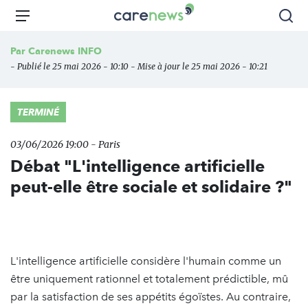
Aller
Carenews,
Menu
Rec
au
Le
contenu
média
Par
Carenews INFO
principal
des
- Publié le 25 mai 2026 - 10:10 - Mise à jour le 25 mai 2026 - 10:21
acteurs
de
l'engagement
TERMINÉ
03/06/2026 19:00 - Paris
Débat "L'intelligence artificielle
peut-elle être sociale et solidaire ?"
L'intelligence artificielle considère l'humain comme un
être uniquement rationnel et totalement prédictible, mû
par la satisfaction de ses appétits égoïstes. Au contraire,