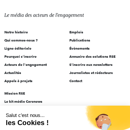
média
des
Le média
des acteurs
de l'engagement
acteurs
de
Notre histoire
Emplois
l'engagement
Qui sommes-nous ?
Publications
Ligne éditoriale
Évènements
Pourquoi s'inscrire
Annuaire des solutions RSE
Acteurs de l'engagement
S'inscrire aux newsletters
Actualités
Journalistes et rédacteurs
Appels à projets
Contact
Mission RSE
Le kit média Carenews
Groupe AEF
Salut c'est nous...
AEF info
les Cookies !
Novethic