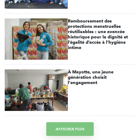
Remboursement des
protections menstruelles
réutilisables : une avancée
historique pour la dignité et
l’égalité d’accès à l’hygiène
intime
À Mayotte, une jeune
génération choisit
l'engagement
AFFICHER PLUS