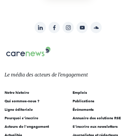
LinkedIn
Facebook
Instagram
YouTube
Soundcloud
Suivez-
nous
Carenews,
sur:
Le
média
des
Le média
des acteurs
de l'engagement
acteurs
de
Notre histoire
Emplois
l'engagement
Qui sommes-nous ?
Publications
Ligne éditoriale
Évènements
Pourquoi s'inscrire
Annuaire des solutions RSE
Acteurs de l'engagement
S'inscrire aux newsletters
Actualités
Journalistes et rédacteurs