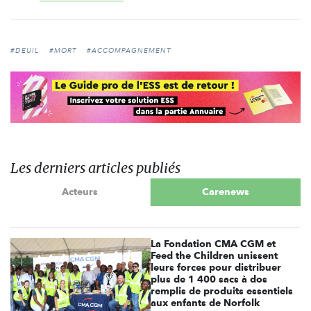
#DEUIL
#MORT
#ACCOMPAGNEMENT
Les derniers articles publiés
Acteurs
Carenews
La Fondation CMA CGM et
Feed the Children unissent
leurs forces pour distribuer
plus de 1 400 sacs à dos
remplis de produits essentiels
aux enfants de Norfolk