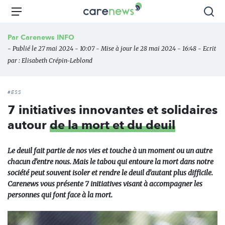
Aller
Carenews,
Menu
Rec
au
Le
contenu
média
Par
Carenews INFO
principal
des
- Publié le 27 mai 2024 - 10:07 - Mise à jour le 28 mai 2024 - 16:48 - Ecrit
acteurs
par :
Elisabeth Crépin-Leblond
de
l'engagement
#ESS
7 initiatives innovantes et solidaires
autour
de la mort et du deuil
Le deuil fait partie de nos vies et touche à un moment ou un autre
chacun d’entre nous. Mais le tabou qui entoure la mort dans notre
société peut souvent isoler et rendre le deuil d’autant plus difficile.
Carenews vous présente 7 initiatives visant à accompagner les
personnes qui font face à la mort.