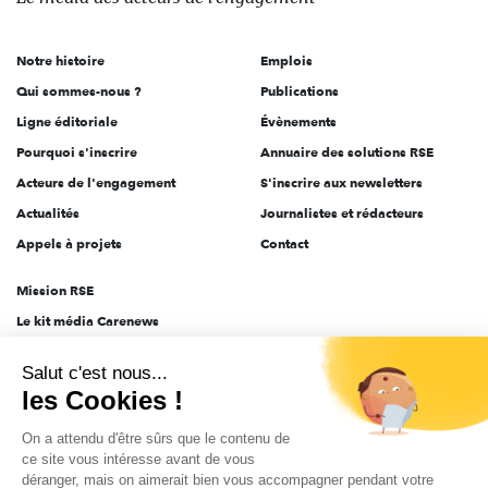
acteurs
de
Notre histoire
Emplois
l'engagement
Qui sommes-nous ?
Publications
Ligne éditoriale
Évènements
Pourquoi s'inscrire
Annuaire des solutions RSE
Acteurs de l'engagement
S'inscrire aux newsletters
Actualités
Journalistes et rédacteurs
Appels à projets
Contact
Mission RSE
Le kit média Carenews
Groupe AEF
Salut c'est nous...
AEF info
les Cookies !
Novethic
On a attendu d'être sûrs que le contenu de
PRODURABLE
ce site vous intéresse avant de vous
Inclusiv Day
déranger, mais on aimerait bien vous accompagner pendant votre