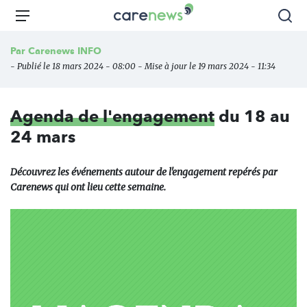
Aller
Carenews,
Menu
Rec
au
Le
contenu
média
Par
Carenews INFO
principal
des
- Publié le 18 mars 2024 - 08:00 - Mise à jour le 19 mars 2024 - 11:34
acteurs
de
l'engagement
Agenda de l'engagement
du 18 au
24 mars
Découvrez les événements autour de l'engagement repérés par
Carenews qui ont lieu cette semaine.