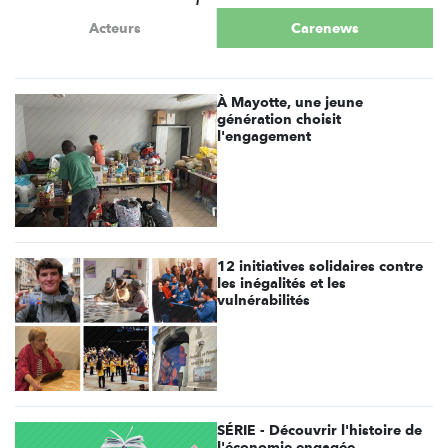
Acteurs
Carenews
À Mayotte, une jeune
génération choisit
l'engagement
12 initiatives solidaires contre
les inégalités et les
vulnérabilités
SÉRIE - Découvrir l'histoire de
l'économie engagée