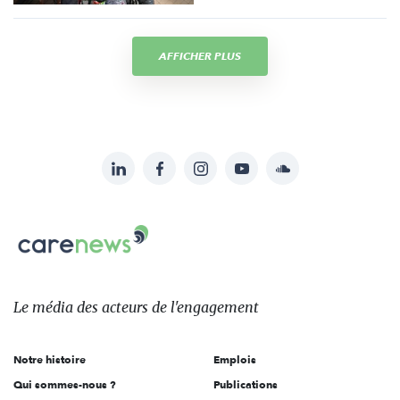
AFFICHER PLUS
LinkedIn
Facebook
Instagram
YouTube
Soundcloud
Suivez-
nous
Carenews,
sur:
Le
média
des
Le média
des acteurs
de l'engagement
acteurs
de
Notre histoire
Emplois
l'engagement
Qui sommes-nous ?
Publications