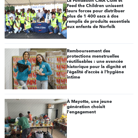
La Fondation CMA CGM et
Feed the Children unissent
leurs forces pour distribuer
plus de 1 400 sacs à dos
remplis de produits essentiels
aux enfants de Norfolk
Remboursement des
protections menstruelles
réutilisables : une avancée
historique pour la dignité et
l’égalité d’accès à l’hygiène
intime
À Mayotte, une jeune
génération choisit
l'engagement