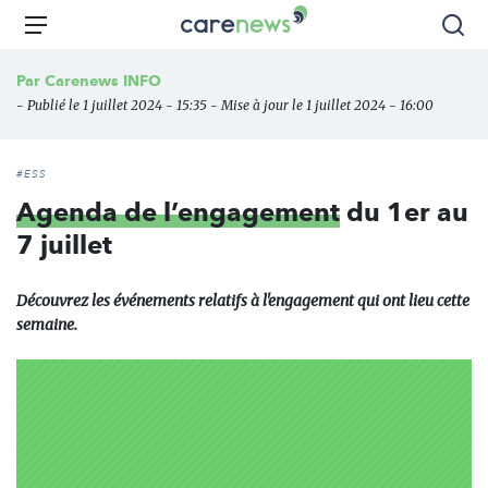
Aller
Carenews,
Menu
Rec
au
Le
contenu
média
Par
Carenews INFO
principal
des
- Publié le 1 juillet 2024 - 15:35 - Mise à jour le 1 juillet 2024 - 16:00
acteurs
de
l'engagement
#ESS
Agenda de l’engagement
du 1er au
7 juillet
Découvrez les événements relatifs à l'engagement qui ont lieu cette
semaine.