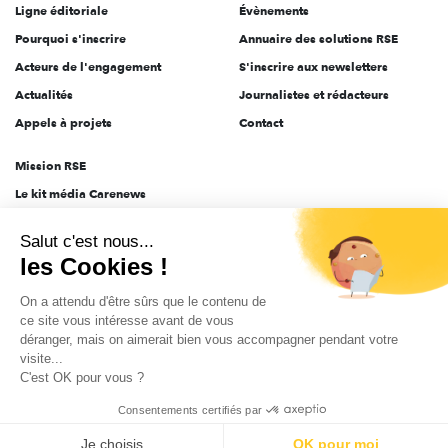
Ligne éditoriale
Évènements
Pourquoi s'inscrire
Annuaire des solutions RSE
Acteurs de l'engagement
S'inscrire aux newsletters
Actualités
Journalistes et rédacteurs
Appels à projets
Contact
Mission RSE
Le kit média Carenews
Groupe AEF
Salut c'est nous...
AEF info
les Cookies !
Novethic
On a attendu d'être sûrs que le contenu de
PRODURABLE
ce site vous intéresse avant de vous
Inclusiv Day
déranger, mais on aimerait bien vous accompagner pendant votre
visite...
C'est OK pour vous ?
CGV
Données personnelles
Mentions légales
2025-2026 Tout droits réservés
Consentements certifiés par
Je choisis
OK pour moi