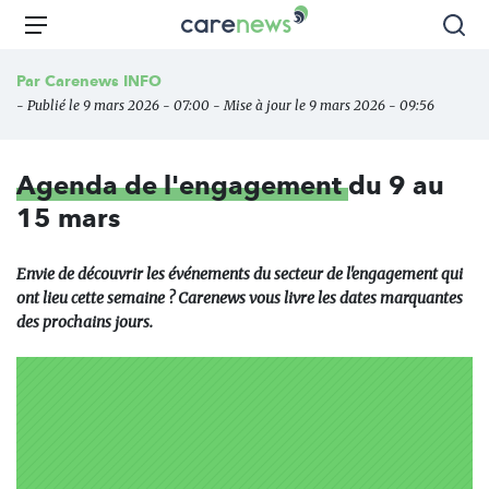
Aller
Carenews,
Menu
Rec
au
Le
contenu
média
Par
Carenews INFO
principal
des
- Publié le 9 mars 2026 - 07:00 - Mise à jour le 9 mars 2026 - 09:56
acteurs
de
l'engagement
Agenda de l'engagement
du 9 au
15 mars
Envie de découvrir les événements du secteur de l'engagement qui
ont lieu cette semaine ? Carenews vous livre les dates marquantes
des prochains jours.