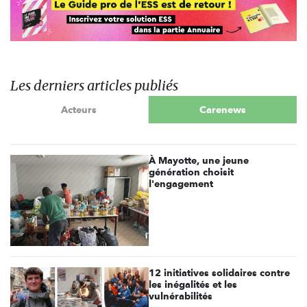
Les derniers articles publiés
Acteurs
Carenews
À Mayotte, une jeune
génération choisit
l'engagement
12 initiatives solidaires contre
les inégalités et les
vulnérabilités