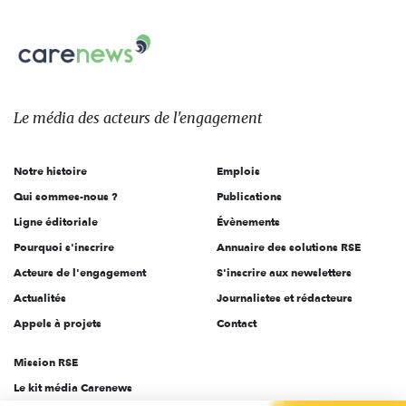
nous
Carenews,
sur:
Le
média
des
Le média
des acteurs
de l'engagement
acteurs
de
Notre histoire
Emplois
l'engagement
Qui sommes-nous ?
Publications
Ligne éditoriale
Évènements
Pourquoi s'inscrire
Annuaire des solutions RSE
Acteurs de l'engagement
S'inscrire aux newsletters
Actualités
Journalistes et rédacteurs
Appels à projets
Contact
Mission RSE
Le kit média Carenews