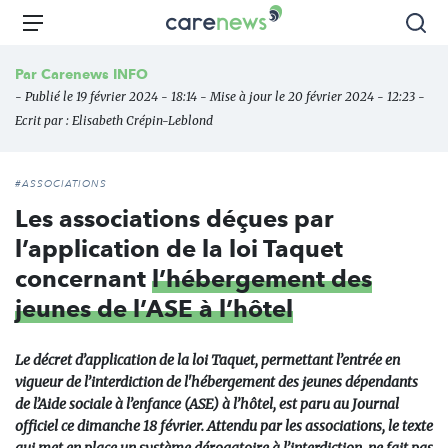
Aller
Carenews,
Menu
Rec
au
Le
contenu
média
Par
Carenews INFO
principal
des
- Publié le 19 février 2024 - 18:14 - Mise à jour le 20 février 2024 - 12:23 -
acteurs
Ecrit par :
Elisabeth Crépin-Leblond
de
l'engagement
#ASSOCIATIONS
Les associations déçues par
l’application de la loi Taquet
concernant
l’hébergement des
jeunes de l’ASE à l’hôtel
Le décret d’application de la loi Taquet, permettant l’entrée en
vigueur de l’interdiction de l'hébergement des jeunes dépendants
de l’Aide sociale à l’enfance (ASE) à l’hôtel, est paru au Journal
officiel ce dimanche 18 février. Attendu par les associations, le texte