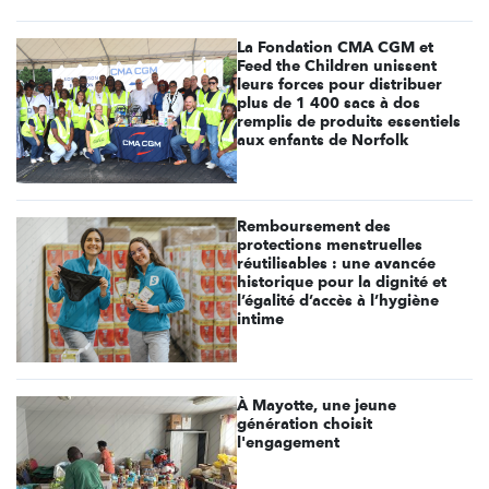
La Fondation CMA CGM et
Feed the Children unissent
leurs forces pour distribuer
plus de 1 400 sacs à dos
remplis de produits essentiels
aux enfants de Norfolk
Remboursement des
protections menstruelles
réutilisables : une avancée
historique pour la dignité et
l’égalité d’accès à l’hygiène
intime
À Mayotte, une jeune
génération choisit
l'engagement