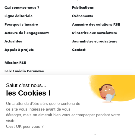
l'engagement
Qui sommes-nous ?
Publications
Ligne éditoriale
Évènements
Pourquoi s'inscrire
Annuaire des solutions RSE
Acteurs de l'engagement
S'inscrire aux newsletters
Actualités
Journalistes et rédacteurs
Appels à projets
Contact
Mission RSE
Le kit média Carenews
Groupe AEF
Salut c'est nous...
AEF info
les Cookies !
Novethic
On a attendu d'être sûrs que le contenu de
PRODURABLE
ce site vous intéresse avant de vous
Inclusiv Day
déranger, mais on aimerait bien vous accompagner pendant votre
visite...
C'est OK pour vous ?