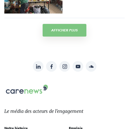
AFFICHER PLUS
LinkedIn
Facebook
Instagram
YouTube
Soundcloud
Suivez-
nous
Carenews,
sur:
Le
média
des
Le média
des acteurs
de l'engagement
acteurs
de
Notre histoire
Emplois