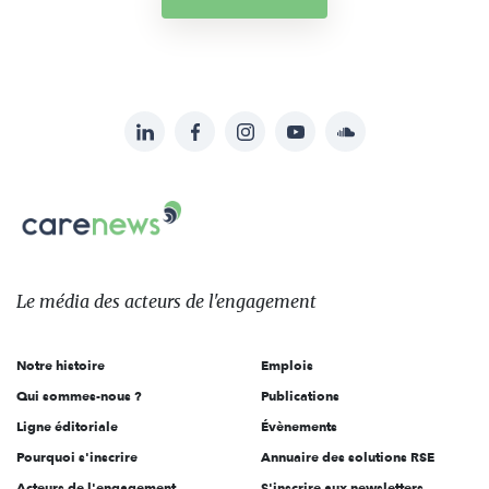
LinkedIn
Facebook
Instagram
YouTube
Soundcloud
Suivez-
nous
Carenews,
sur:
Le
média
des
Le média
des acteurs
de l'engagement
acteurs
de
Notre histoire
Emplois
l'engagement
Qui sommes-nous ?
Publications
Ligne éditoriale
Évènements
Pourquoi s'inscrire
Annuaire des solutions RSE
Acteurs de l'engagement
S'inscrire aux newsletters