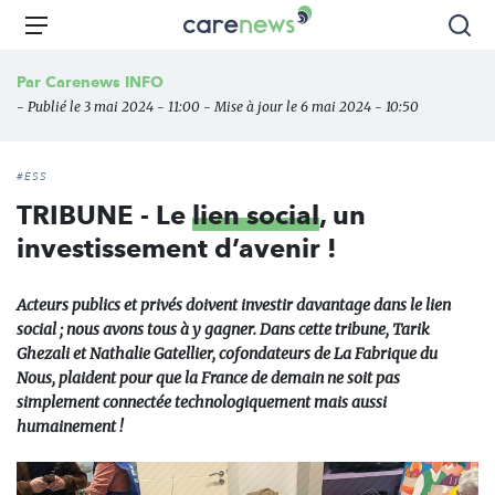
Aller
Carenews,
Menu
Rec
au
Le
contenu
média
Par
Carenews INFO
principal
des
- Publié le 3 mai 2024 - 11:00 - Mise à jour le 6 mai 2024 - 10:50
acteurs
de
l'engagement
#ESS
TRIBUNE - Le
lien social
, un
investissement d’avenir !
Acteurs publics et privés doivent investir davantage dans le lien
social ; nous avons tous à y gagner. Dans cette tribune, Tarik
Ghezali et Nathalie Gatellier, cofondateurs de La Fabrique du
Nous, plaident pour que la France de demain ne soit pas
simplement connectée technologiquement mais aussi
humainement !