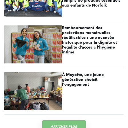
remplis de produits essentiels
aux enfants de Norfolk
Remboursement des
protections menstruelles
réutilisables : une avancée
historique pour la dignité et
l’égalité d’accès à l’hygiène
intime
À Mayotte, une jeune
génération choisit
l'engagement
AFFICHER PLUS