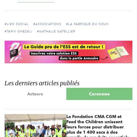
#LIEN SOCIAL
#ASSOCIATIONS
#LA FABRIQUE DU NOUS
#TARIK GHEZALI
#NATHALIE GATELLIER
Les derniers articles publiés
Acteurs
Carenews
La Fondation CMA CGM et
Feed the Children unissent
leurs forces pour distribuer
plus de 1 400 sacs à dos