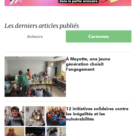
Les derniers articles publiés
Acteurs
Carenews
À Mayotte, une jeune
génération choisit
l'engagement
12 initiatives solidaires contre
les inégalités et les
vulnérabilités