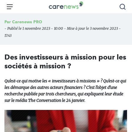
Aller
Carenews,
Menu
Rec
au
Le
contenu
média
Par
Carenews PRO
principal
des
- Publié le 1 novembre 2023 - 10:00 - Mise à jour le 3 novembre 2023 -
acteurs
17:43
de
l'engagement
Des investisseurs à mission pour les
sociétés à mission ?
Qu'est-ce qui motive les « investisseurs à missions » ? Qu'est-ce qui
les démarque des autres acteurs financiers ? C'est l'objet d'une
recherche publiée par trois chercheurs, qui expliquent leur étude
sur le média The Conversation le 24 janvier.