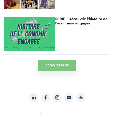
SÉRIE - Découvrir l'histoire de
l'économie engagée
AFFICHER PLUS
LinkedIn
Facebook
Instagram
YouTube
Soundcloud
Suivez-
nous