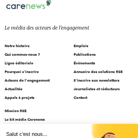
Carenews,
sur:
Le
média
des
Le média
des acteurs
de l'engagement
acteurs
de
Notre histoire
Emplois
l'engagement
Qui sommes-nous ?
Publications
Ligne éditoriale
Évènements
Pourquoi s'inscrire
Annuaire des solutions RSE
Acteurs de l'engagement
S'inscrire aux newsletters
Actualités
Journalistes et rédacteurs
Appels à projets
Contact
Mission RSE
Le kit média Carenews
Groupe AEF
Salut c'est nous...
AEF info