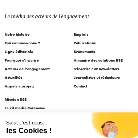
média
des
Le média
des acteurs
de l'engagement
acteurs
de
Notre histoire
Emplois
l'engagement
Qui sommes-nous ?
Publications
Ligne éditoriale
Évènements
Pourquoi s'inscrire
Annuaire des solutions RSE
Acteurs de l'engagement
S'inscrire aux newsletters
Actualités
Journalistes et rédacteurs
Appels à projets
Contact
Mission RSE
Le kit média Carenews
Groupe AEF
Salut c'est nous...
AEF info
les Cookies !
Novethic