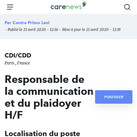
Aller
Carenews,
Menu
Rec
au
Le
contenu
média
Par
Centre Primo Levi
principal
des
- Publié le 21 avril 2020 - 12:16 - Mise à jour le 21 avril 2020 - 12:19
acteurs
de
l'engagement
CDI/CDD
Paris , France
Responsable de
la communication
POSTULER
et du plaidoyer
H/F
Localisation du poste