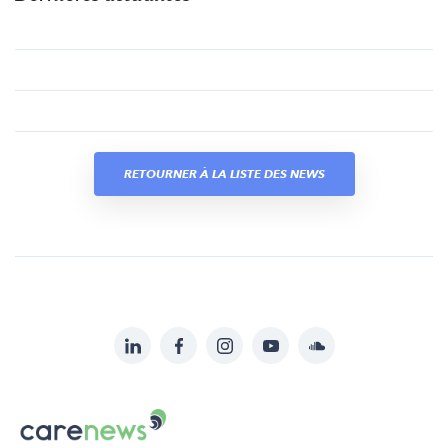
RETOURNER À LA LISTE DES NEWS
LinkedIn
Facebook
Instagram
YouTube
Soundcloud
Suivez-
nous
Carenews,
sur:
Le