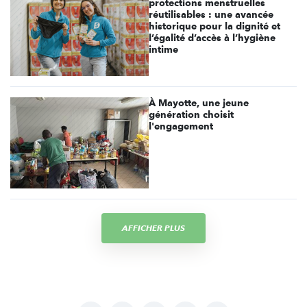
protections menstruelles
réutilisables : une avancée
historique pour la dignité et
l’égalité d’accès à l’hygiène
intime
À Mayotte, une jeune
génération choisit
l'engagement
AFFICHER PLUS