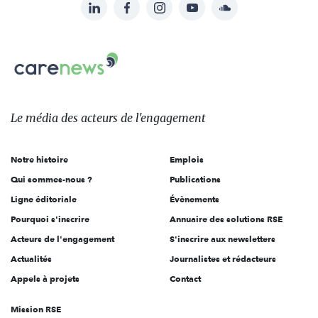
LinkedIn
Facebook
Instagram
YouTube
Soundcloud
Suivez-
nous
Carenews,
sur:
Le
média
des
Le média
des acteurs
de l'engagement
acteurs
de
Notre histoire
Emplois
l'engagement
Qui sommes-nous ?
Publications
Ligne éditoriale
Évènements
Pourquoi s'inscrire
Annuaire des solutions RSE
Acteurs de l'engagement
S'inscrire aux newsletters
Actualités
Journalistes et rédacteurs
Appels à projets
Contact
Mission RSE