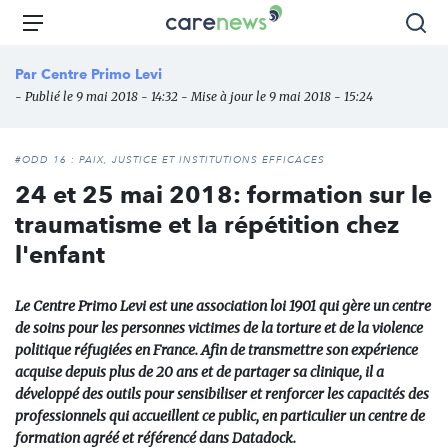
Aller
Carenews,
Menu
Rec
au
Le
contenu
média
Par
Centre Primo Levi
principal
des
- Publié le 9 mai 2018 - 14:32 - Mise à jour le 9 mai 2018 - 15:24
acteurs
de
l'engagement
#ODD 16 : PAIX, JUSTICE ET INSTITUTIONS EFFICACES
24 et 25 mai 2018: formation sur le
traumatisme et la répétition chez
l'enfant
Le Centre Primo Levi est une association loi 1901 qui gère un centre
de soins pour les personnes victimes de la torture et de la violence
politique réfugiées en France. Afin de transmettre son expérience
acquise depuis plus de 20 ans et de partager sa clinique, il a
développé des outils pour sensibiliser et renforcer les capacités des
professionnels qui accueillent ce public, en particulier un centre de
formation agréé et référencé dans Datadock.