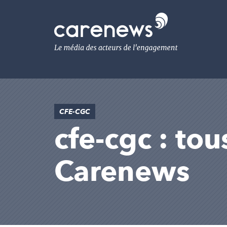
Aller
au
Carenews,
contenu
Le
principal
média
des
acteurs
de
l'engagement
CFE-CGC
cfe-cgc : tou
Carenews