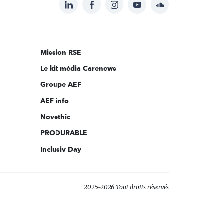
LinkedIn
Facebook
Instagram
YouTube
Soundcloud
Suivez-
nous
sur:
Mission RSE
Le kit média Carenews
Groupe AEF
AEF info
Novethic
PRODURABLE
Inclusiv Day
2025-2026 Tout droits réservés