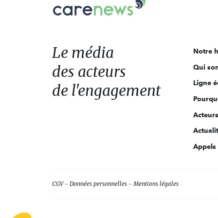
Carenews,
Le
média
des
acteurs
Le média
Notre h
de
des acteurs
Qui so
l'engagement
Ligne é
de l'engagement
Pourquo
Acteur
Actuali
Appels 
CGV
Données personnelles
Mentions légales
Axeptio consent
Plateforme de Gestion du Consentement : Personnalisez vo