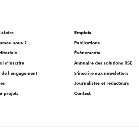
istoire
Emplois
mmes-nous ?
Publications
ditoriale
Évènements
i s'inscrire
Annuaire des solutions RSE
s de l'engagement
S'inscrire aux newsletters
tés
Journalistes et rédacteurs
à projets
Contact
s Options