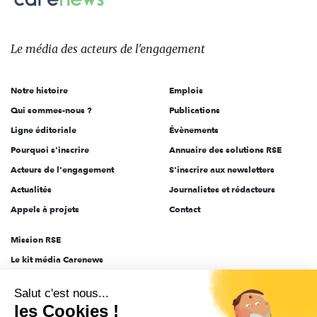
Le
média
des
Le média
des acteurs
de l'engagement
acteurs
de
Notre histoire
Emplois
l'engagement
Qui sommes-nous ?
Publications
Ligne éditoriale
Évènements
Pourquoi s'inscrire
Annuaire des solutions RSE
Acteurs de l'engagement
S'inscrire aux newsletters
Actualités
Journalistes et rédacteurs
Appels à projets
Contact
Mission RSE
Le kit média Carenews
Groupe AEF
Salut c'est nous...
AEF info
les Cookies !