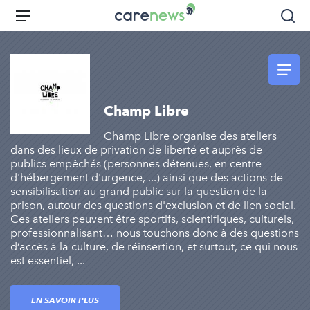
Aller
Carenews,
Menu
Rec
au
Le
contenu
média
principal
des
acteurs
de
Champ Libre
l'engagement
Champ Libre organise des ateliers
dans des lieux de privation de liberté et auprès de
publics empêchés (personnes détenues, en centre
d'hébergement d'urgence, ...) ainsi que des actions de
sensibilisation au grand public sur la question de la
prison, autour des questions d'exclusion et de lien social.
Ces ateliers peuvent être sportifs, scientifiques, culturels,
professionnalisant… nous touchons donc à des questions
d’accès à la culture, de réinsertion, et surtout, ce qui nous
est essentiel, ...
EN SAVOIR PLUS