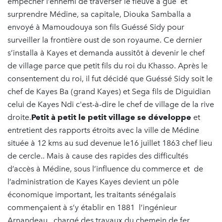
empêcher l’ennemi de traverser le fleuve à gué et
surprendre Médine, sa capitale, Diouka Samballa a
envoyé à Mamoudouya son fils Guéssé Sidy pour
surveiller la frontière oust de son royaume. Ce dernier
s’installa à Kayes et demanda aussitôt à devenir le chef
de village parce que petit fils du roi du Khasso. Après le
consentement du roi, il fut décidé que Guéssé Sidy soit le
chef de Kayes Ba (grand Kayes) et Sega fils de Diguidian
celui de Kayes Ndi c'est-à-dire le chef de village de la rive
droite.
Petit à petit le petit village se développe
et
entretient des rapports étroits avec la ville de Médine
située à 12 kms au sud devenue le16 juillet 1863 chef lieu
de cercle.. Mais à cause des rapides des difficultés
d’accès à Médine, sous l’influence du commerce et de
l’administration de Kayes Kayes devient un pôle
économique important, les traitants sénégalais
commençaient à s’y établir en 1881 l’ingénieur
Arnandeau , chargé des travaux du chemein de fer,