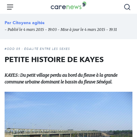
Aller
Carenews,
Menu
Rec
au
Le
contenu
média
Par
Citoyens agités
principal
des
- Publié le 4 mars 2015 - 19:03 - Mise à jour le 4 mars 2015 - 19:31
acteurs
de
l'engagement
#ODD 05 : ÉGALITÉ ENTRE LES SEXES
PETITE HISTOIRE DE KAYES
KAYES : Du petit village perdu au bord du fleuve à la grande
commune urbaine dominant le bassin du fleuve Sénégal.