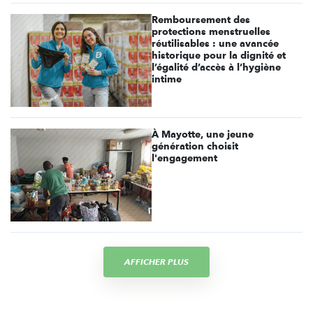
Remboursement des
protections menstruelles
réutilisables : une avancée
historique pour la dignité et
l’égalité d’accès à l’hygiène
intime
À Mayotte, une jeune
génération choisit
l'engagement
AFFICHER PLUS