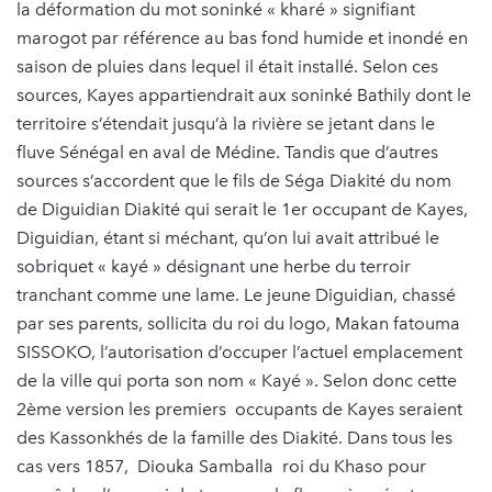
la déformation du mot soninké « kharé » signifiant
marogot par référence au bas fond humide et inondé en
saison de pluies dans lequel il était installé. Selon ces
sources, Kayes appartiendrait aux soninké Bathily dont le
territoire s’étendait jusqu’à la rivière se jetant dans le
fluve Sénégal en aval de Médine. Tandis que d’autres
sources s’accordent que le fils de Séga Diakité du nom
de Diguidian Diakité qui serait le 1er occupant de Kayes,
Diguidian, étant si méchant, qu’on lui avait attribué le
sobriquet « kayé » désignant une herbe du terroir
tranchant comme une lame. Le jeune Diguidian, chassé
par ses parents, sollicita du roi du logo, Makan fatouma
SISSOKO, l’autorisation d’occuper l’actuel emplacement
de la ville qui porta son nom « Kayé ». Selon donc cette
2ème version les premiers occupants de Kayes seraient
des Kassonkhés de la famille des Diakité. Dans tous les
cas vers 1857, Diouka Samballa roi du Khaso pour