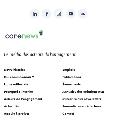
LinkedIn
Facebook
Instagram
YouTube
Soundcloud
Suivez-
nous
Carenews,
sur:
Le
média
des
Le média
des acteurs
de l'engagement
acteurs
de
Notre histoire
Emplois
l'engagement
Qui sommes-nous ?
Publications
Ligne éditoriale
Évènements
Pourquoi s'inscrire
Annuaire des solutions RSE
Acteurs de l'engagement
S'inscrire aux newsletters
Actualités
Journalistes et rédacteurs
Appels à projets
Contact