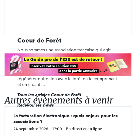
Coeur de Forêt
Nous sommes une association française qui agit
pour la justice environnementale et sociale en
refondant l’équilibre précieux entre forêts et
humains. Pour protéger les forêts et vivre en
harmonie, nous œuvrons depuis plus de 15 ans à
régénérer notre lien avec la forêt en la comprenant
et en créant ...
Tous les articles Coeur de Forêt
Autres évènements à venir
Recevoir les news
La facturation électronique : quels enjeux pour les
associations ?
24 septembre 2026 - 12:00 - En direct et en ligne