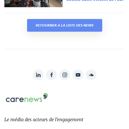
RETOURNER À LA LISTE DES NEWS
LinkedIn
Facebook
Instagram
YouTube
Soundcloud
Suivez-
nous
Carenews,
sur:
Le
média
des
Le média
des acteurs
de l'engagement
acteurs