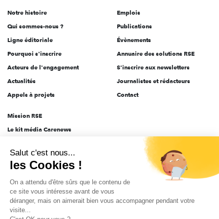
de
Notre histoire
Emplois
l'engagement
Qui sommes-nous ?
Publications
Ligne éditoriale
Évènements
Pourquoi s'inscrire
Annuaire des solutions RSE
Acteurs de l'engagement
S'inscrire aux newsletters
Actualités
Journalistes et rédacteurs
Appels à projets
Contact
Mission RSE
Le kit média Carenews
Groupe AEF
Salut c'est nous...
AEF info
les Cookies !
Novethic
On a attendu d'être sûrs que le contenu de
PRODURABLE
ce site vous intéresse avant de vous
Inclusiv Day
déranger, mais on aimerait bien vous accompagner pendant votre
visite...