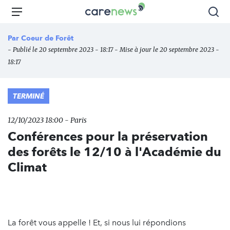
Aller
Carenews,
Menu
Rec
au
Le
contenu
média
Par
Coeur de Forêt
principal
des
- Publié le 20 septembre 2023 - 18:17 - Mise à jour le 20 septembre 2023 -
acteurs
18:17
de
l'engagement
TERMINÉ
12/10/2023 18:00 - Paris
Conférences pour la préservation
des forêts le 12/10 à l'Académie du
Climat
La forêt vous appelle ! Et, si nous lui répondions