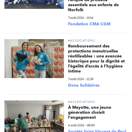
essentiels aux enfants de
Norfolk
7 août 2026 - 13:46
Fondation CMA CGM
#ASSOCIATIONS
Remboursement des
protections menstruelles
réutilisables : une avancée
historique pour la dignité et
l’égalité d’accès à l’hygiène
intime
7 août 2026 - 12:38
Dons Solidaires
#ASSOCIATIONS
À Mayotte, une jeune
génération choisit
l'engagement
6 août 2026 - 08:00
Société Saint Vincent de Paul