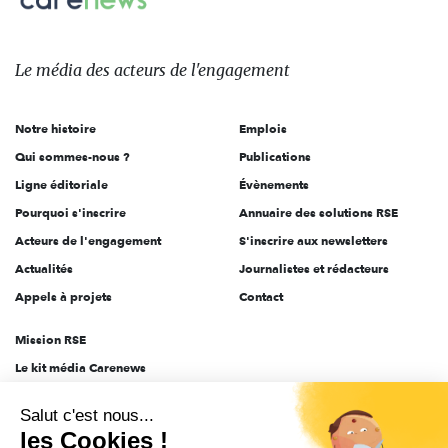
sur:
Le
média
des
Le média
des acteurs
de l'engagement
acteurs
de
Notre histoire
Emplois
l'engagement
Qui sommes-nous ?
Publications
Ligne éditoriale
Évènements
Pourquoi s'inscrire
Annuaire des solutions RSE
Acteurs de l'engagement
S'inscrire aux newsletters
Actualités
Journalistes et rédacteurs
Appels à projets
Contact
Mission RSE
Le kit média Carenews
Groupe AEF
Salut c'est nous...
AEF info
les Cookies !