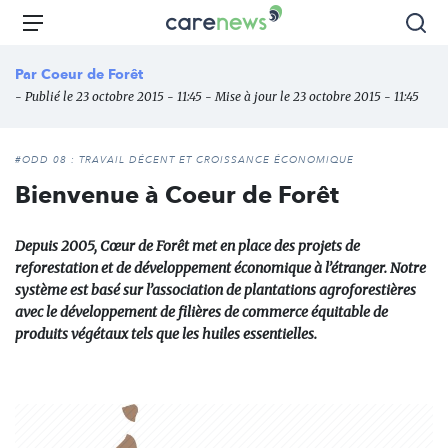
Aller
Carenews,
Menu
Rec
au
Le
contenu
média
Par
Coeur de Forêt
principal
des
- Publié le 23 octobre 2015 - 11:45 - Mise à jour le 23 octobre 2015 - 11:45
acteurs
de
l'engagement
#ODD 08 : TRAVAIL DÉCENT ET CROISSANCE ÉCONOMIQUE
Bienvenue à Coeur de Forêt
Depuis 2005, Cœur de Forêt met en place des projets de
reforestation et de développement économique à l’étranger. Notre
système est basé sur l’association de plantations agroforestières
avec le développement de filières de commerce équitable de
produits végétaux tels que les huiles essentielles.