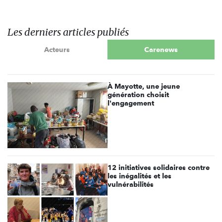
Les derniers articles publiés
Acteurs
Carenews
À Mayotte, une jeune
génération choisit
l'engagement
12 initiatives solidaires contre
les inégalités et les
vulnérabilités