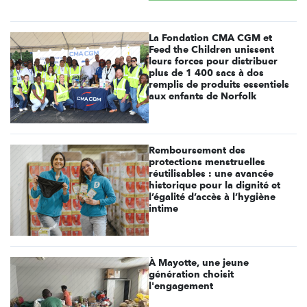
La Fondation CMA CGM et
Feed the Children unissent
leurs forces pour distribuer
plus de 1 400 sacs à dos
remplis de produits essentiels
aux enfants de Norfolk
Remboursement des
protections menstruelles
réutilisables : une avancée
historique pour la dignité et
l’égalité d’accès à l’hygiène
intime
À Mayotte, une jeune
génération choisit
l'engagement