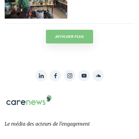
AFFICHER PLUS
LinkedIn
Facebook
Instagram
YouTube
Soundcloud
Suivez-
nous
Carenews,
sur:
Le
média
des
Le média
des acteurs
de l'engagement
acteurs
de