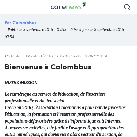
Aller
Carenews,
Menu
Rec
au
Le
contenu
média
Par
Colombbus
principal
des
- Publié le 8 septembre 2016 - 07:58 - Mise à jour le 8 septembre 2016 -
acteurs
07:58
de
l'engagement
#ODD 08 : TRAVAIL DÉCENT ET CROISSANCE ÉCONOMIQUE
Bienvenue à Colombbus
NOTRE MISSION
Le numérique au service de l'éducation, de l'insertion
professionnelle et du lien social.
Créée en 2000, l'Association Colombbus a pour but de favoriser
l’éducation, la formation et l’insertion professionnelle des
populations défavorisées grâce à l’informatique et à Internet.
À travers ses activités, elle facilite l'usage et l'appropriation des
outils numériques, qui deviennent alors vecteur d'insertion, de