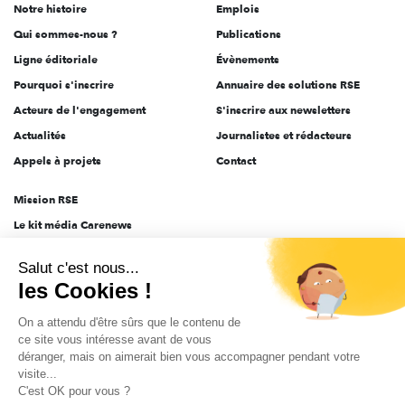
Notre histoire
Emplois
l'engagement
Qui sommes-nous ?
Publications
Ligne éditoriale
Évènements
Pourquoi s'inscrire
Annuaire des solutions RSE
Acteurs de l'engagement
S'inscrire aux newsletters
Actualités
Journalistes et rédacteurs
Appels à projets
Contact
Mission RSE
Le kit média Carenews
Groupe AEF
Salut c'est nous...
AEF info
les Cookies !
Novethic
On a attendu d'être sûrs que le contenu de
PRODURABLE
ce site vous intéresse avant de vous
Inclusiv Day
déranger, mais on aimerait bien vous accompagner pendant votre
visite...
C'est OK pour vous ?