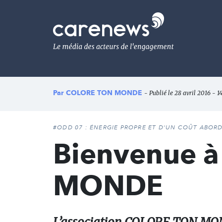
Aller
au
Carenews,
contenu
Le
principal
média
des
acteurs
de
l'engagement
Par
COLORE TON MONDE
- Publié le 28 avril 2016 - 1
#ODD 07 : ÉNERGIE PROPRE ET D'UN COÛT ABOR
Bienvenue 
MONDE