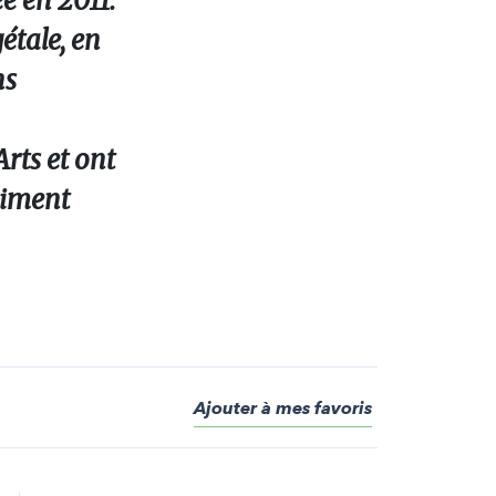
e en 2011.
étale, en
ns
rts et ont
aiment
Ajouter à mes favoris