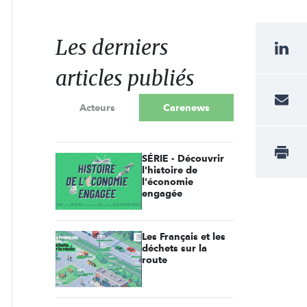
Les derniers
articles publiés
Acteurs
Carenews
SÉRIE - Découvrir
l'histoire de
l'économie
engagée
Les Français et les
déchets sur la
route