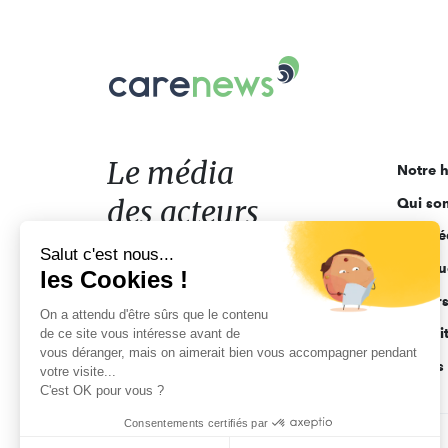
Carenews,
Le
média
des
acteurs
Le média
Notre h
de
des acteurs
Qui so
l'engagement
Ligne é
de l'engagement
Salut c'est nous...
Pourquo
les Cookies !
Acteur
On a attendu d'être sûrs que le contenu
Actuali
de ce site vous intéresse avant de
vous déranger, mais on aimerait bien vous accompagner pendant
Appels 
votre visite...
C'est OK pour vous ?
Consentements certifiés par
CGV
Données personnelles
Mentions légales