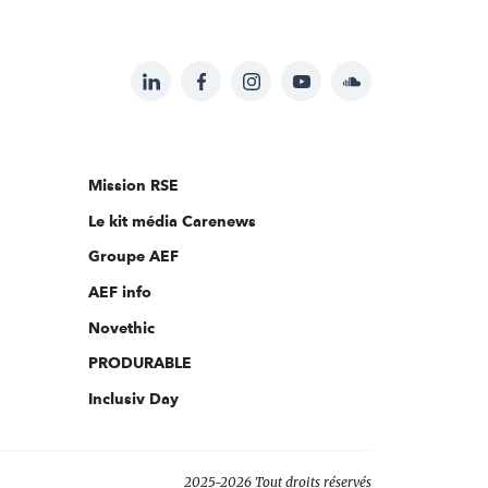
LinkedIn
Facebook
Instagram
YouTube
Soundcloud
Suivez-
nous
sur:
Mission RSE
Le kit média Carenews
Groupe AEF
AEF info
Novethic
PRODURABLE
Inclusiv Day
2025-2026 Tout droits réservés