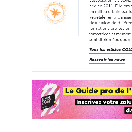
L’association COLOR
née en 2011. Elle prom
en milieu urbain par le
végétale, en organisant
destination de différen
formations professionn
formatrices et membres
sont diplômées des mét
Tous les articles 
Recevoir les news