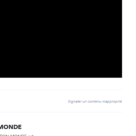
t
Signaler un contenu inapproprié
 MONDE