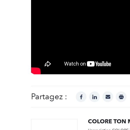
Partagez :
facebook
linkedin
mail
prin
COLORE TON