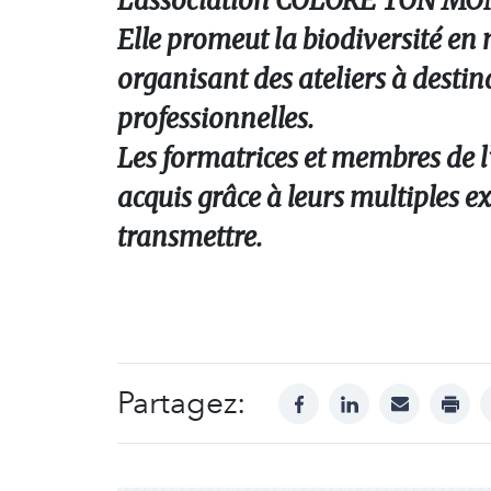
L’association COLORE TON MONDE
Elle promeut la biodiversité en m
organisant des ateliers à destin
professionnelles.
Les formatrices et membres de l’
acquis grâce à leurs multiples e
transmettre.
Partagez:
facebook
linkedin
mail
print