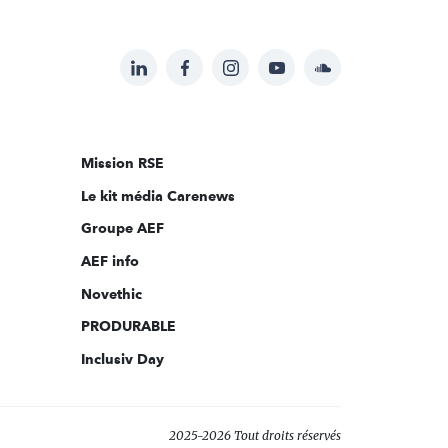
LinkedIn
Facebook
Instagram
YouTube
Soundcloud
Suivez-
nous
sur:
Mission RSE
Le kit média Carenews
Groupe AEF
AEF info
Novethic
PRODURABLE
Inclusiv Day
2025-2026 Tout droits réservés