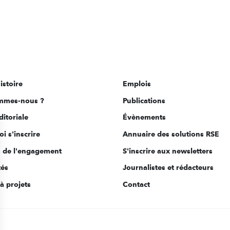
istoire
Emplois
mmes-nous ?
Publications
ditoriale
Évènements
i s'inscrire
Annuaire des solutions RSE
s de l'engagement
S'inscrire aux newsletters
tés
Journalistes et rédacteurs
à projets
Contact