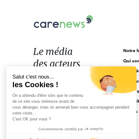
Carenews,
Le
média
des
acteurs
Le média
Notre h
de
des acteurs
Qui so
l'engagement
Ligne é
de l'engagement
Salut c'est nous...
Pourquo
les Cookies !
Acteur
On a attendu d'être sûrs que le contenu
Actuali
de ce site vous intéresse avant de
vous déranger, mais on aimerait bien vous accompagner pendant
Appels 
votre visite...
C'est OK pour vous ?
Consentements certifiés par
CGV
Données personnelles
Mentions légales