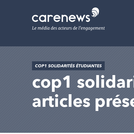
Aller
au
Carenews,
contenu
Le
principal
média
des
acteurs
de
l'engagement
COP1 SOLIDARITÉS ÉTUDIANTES
cop1 solidari
articles pré