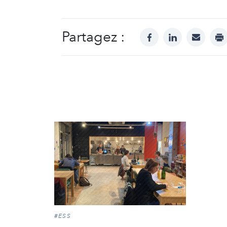
Partagez :
facebook
linkedin
mail
pr
#ESS