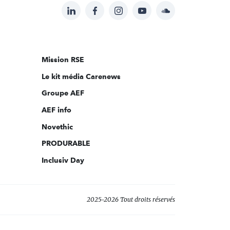
LinkedIn
Facebook
Instagram
YouTube
Soundcloud
Suivez-
nous
sur:
Mission RSE
Le kit média Carenews
Groupe AEF
AEF info
Novethic
PRODURABLE
Inclusiv Day
2025-2026 Tout droits réservés