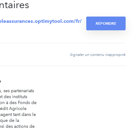
taires
coleassurances.optimytool.com/fr/
RÉPONDRE
t
Signaler un contenu inapproprié
e
, ses partenariats
t des instituts
tion à des Fonds de
édit Agricole
gagent tant dans le
 que de la
insi des actions de