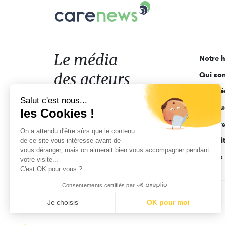
Carenews,
Le
média
des
acteurs
Le média
Notre h
de
des acteurs
Qui so
l'engagement
Ligne é
de l'engagement
Salut c'est nous...
Pourquo
les Cookies !
Acteur
On a attendu d'être sûrs que le contenu
Actuali
de ce site vous intéresse avant de
vous déranger, mais on aimerait bien vous accompagner pendant
Appels 
votre visite...
C'est OK pour vous ?
Consentements certifiés par
CGV
Données personnelles
Mentions légales
Je choisis
OK pour moi
Axeptio consent
Plateforme de Gestion du Consentement : Personnalisez vo