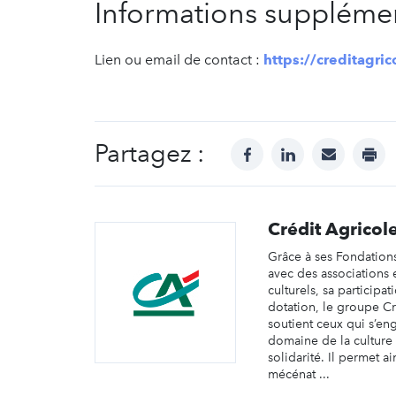
Informations supplémen
Lien ou email de contact :
https://creditagri
Partagez :
facebook
linkedin
mail
prin
Crédit Agricol
Grâce à ses Fondations
avec des associations e
culturels, sa participa
dotation, le groupe Cr
soutient ceux qui s’en
domaine de la culture
solidarité. Il permet a
mécénat ...