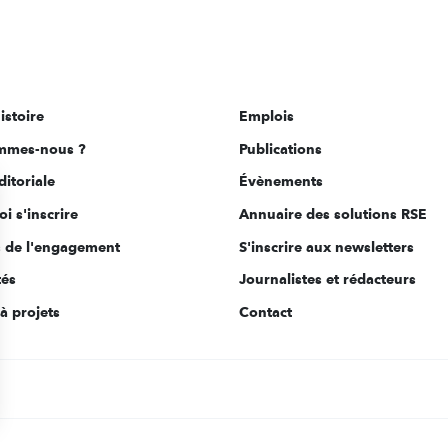
istoire
Emplois
mmes-nous ?
Publications
ditoriale
Évènements
i s'inscrire
Annuaire des solutions RSE
s de l'engagement
S'inscrire aux newsletters
tés
Journalistes et rédacteurs
à projets
Contact
s Options