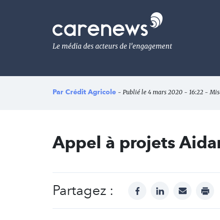
Aller
au
Carenews,
contenu
Le
principal
média
des
acteurs
de
l'engagement
Par
Crédit Agricole
- Publié le 4 mars 2020 - 16:22 - Mis
Appel à projets Aid
Partagez :
facebook
linkedin
mail
prin