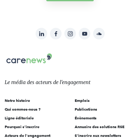
LinkedIn
Facebook
Instagram
YouTube
Soundcloud
Suivez-
nous
Carenews,
sur:
Le
média
des
Le média
des acteurs
de l'engagement
acteurs
de
Notre histoire
Emplois
l'engagement
Qui sommes-nous ?
Publications
Ligne éditoriale
Évènements
Pourquoi s'inscrire
Annuaire des solutions RSE
Acteurs de l'engagement
S'inscrire aux newsletters