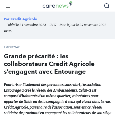
Aller
Carenews,
Menu
Rec
au
Le
contenu
média
Par
Crédit Agricole
principal
des
- Publié le 23 novembre 2022 - 18:37 - Mise à jour le 24 novembre 2022 -
acteurs
18:06
de
l'engagement
#MÉCÉNAT
Grande précarité : les
collaborateurs Crédit Agricole
s’engagent avec Entourage
Pour briser l’isolement des personnes sans-abri, l’association
Entourage a créé le réseau des Ambassadeurs. Celui-ci est
composé d’habitants d’un même quartier, volontaires pour
apporter de l’aide ou de la compagnie à ceux qui vivent dans la rue.
Crédit Agricole, partenaire de l’association, soutient ce réseau
solidaire de proximité en engageant les collaborateurs de son siège