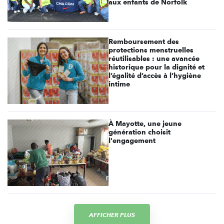
aux enfants de Norfolk
Remboursement des
protections menstruelles
réutilisables : une avancée
historique pour la dignité et
l’égalité d’accès à l’hygiène
intime
À Mayotte, une jeune
génération choisit
l'engagement
AFFICHER PLUS