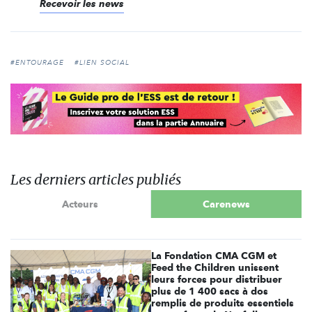
Recevoir les news
#ENTOURAGE
#LIEN SOCIAL
Les derniers articles publiés
Acteurs
Carenews
La Fondation CMA CGM et
Feed the Children unissent
leurs forces pour distribuer
plus de 1 400 sacs à dos
remplis de produits essentiels