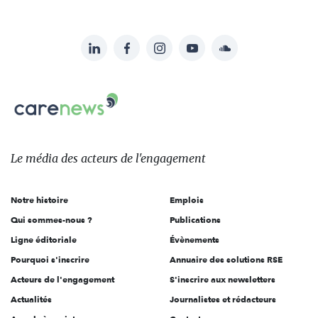
LinkedIn
Facebook
Instagram
YouTube
Soundcloud
Suivez-
nous
Carenews,
sur:
Le
média
des
Le média
des acteurs
de l'engagement
acteurs
de
Notre histoire
Emplois
l'engagement
Qui sommes-nous ?
Publications
Ligne éditoriale
Évènements
Pourquoi s'inscrire
Annuaire des solutions RSE
Acteurs de l'engagement
S'inscrire aux newsletters
Actualités
Journalistes et rédacteurs