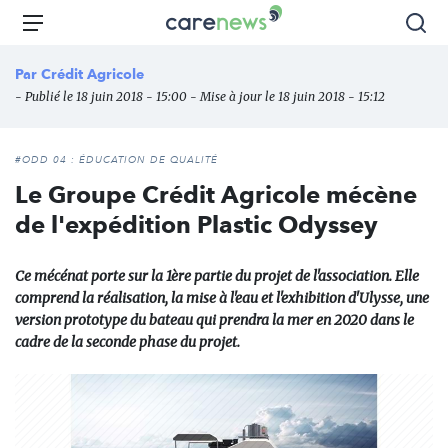
Aller
Carenews,
Menu
Rec
au
Le
contenu
média
Par
Crédit Agricole
principal
des
- Publié le 18 juin 2018 - 15:00 - Mise à jour le 18 juin 2018 - 15:12
acteurs
de
l'engagement
#ODD 04 : ÉDUCATION DE QUALITÉ
Le Groupe Crédit Agricole mécène
de l'expédition Plastic Odyssey
Ce mécénat porte sur la 1ère partie du projet de l'association. Elle
comprend la réalisation, la mise à l'eau et l'exhibition d'Ulysse, une
version prototype du bateau qui prendra la mer en 2020 dans le
cadre de la seconde phase du projet.