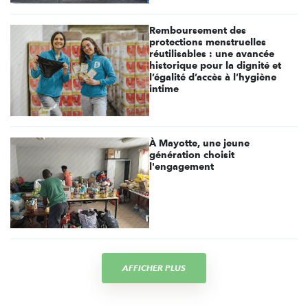
Remboursement des
protections menstruelles
réutilisables : une avancée
historique pour la dignité et
l’égalité d’accès à l’hygiène
intime
À Mayotte, une jeune
génération choisit
l'engagement
AFFICHER PLUS