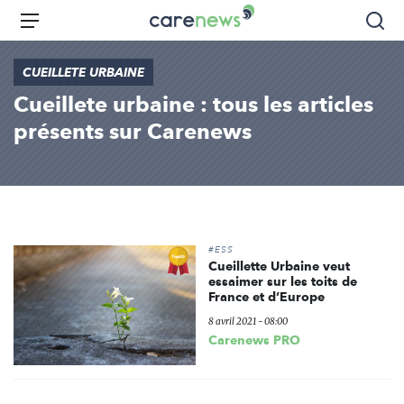
Aller
Carenews,
Menu
Rec
au
Le
contenu
média
CUEILLETE URBAINE
principal
des
Cueillete urbaine : tous les articles
acteurs
de
présents sur Carenews
l'engagement
#ESS
Cueillette Urbaine veut
essaimer sur les toits de
France et d’Europe
8 avril 2021 - 08:00
Carenews PRO