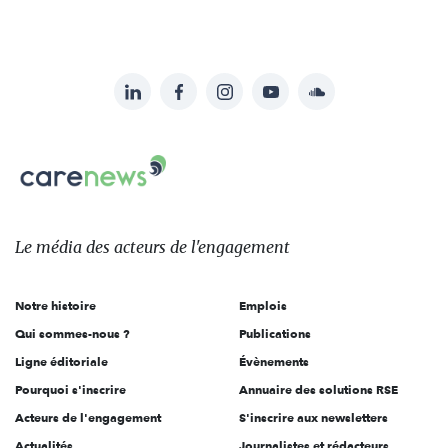
LinkedIn
Facebook
Instagram
YouTube
Soundcloud
Suivez-
nous
Carenews,
sur:
Le
média
des
Le média
des acteurs
de l'engagement
acteurs
de
Notre histoire
Emplois
l'engagement
Qui sommes-nous ?
Publications
Ligne éditoriale
Évènements
Pourquoi s'inscrire
Annuaire des solutions RSE
Acteurs de l'engagement
S'inscrire aux newsletters
Actualités
Journalistes et rédacteurs