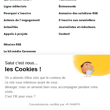
Ligne éditoriale
Évènements
Pourquoi s'inscrire
Annuaire des solutions RSE
Acteurs de l'engagement
S'inscrire aux newsletters
Actualités
Journalistes et rédacteurs
Appels à projets
Contact
Mission RSE
Le kit média Carenews
Groupe AEF
Salut c'est nous...
AEF info
les Cookies !
Novethic
On a attendu d'être sûrs que le contenu de
PRODURABLE
ce site vous intéresse avant de vous
Inclusiv Day
déranger, mais on aimerait bien vous accompagner pendant votre
visite...
C'est OK pour vous ?
CGV
Données personnelles
Mentions légales
2025-2026 Tout droits réservés
Consentements certifiés par