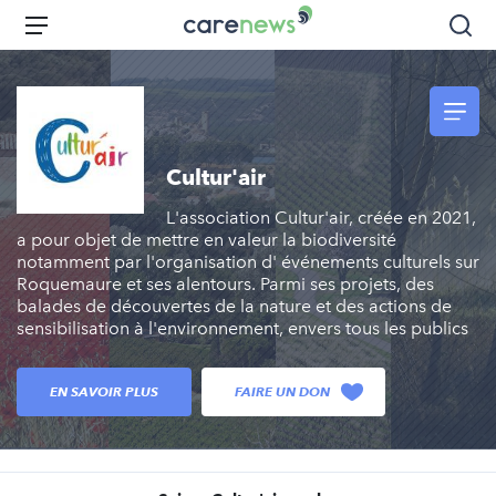
Aller
Carenews,
Menu
Rec
au
Le
contenu
média
principal
des
acteurs
de
Cultur'air
l'engagement
L'association Cultur'air, créée en 2021,
a pour objet de mettre en valeur la biodiversité
notamment par l'organisation d' événements culturels sur
Roquemaure et ses alentours. Parmi ses projets, des
balades de découvertes de la nature et des actions de
sensibilisation à l'environnement, envers tous les publics
EN SAVOIR PLUS
FAIRE UN DON