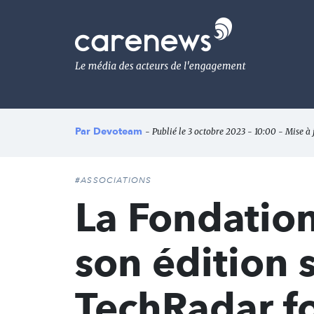
Aller
au
Carenews,
contenu
Le
principal
média
des
acteurs
de
l'engagement
Par
Devoteam
- Publié le 3 octobre 2023 - 10:00 - Mise à 
#ASSOCIATIONS
La Fondatio
son édition s
TechRadar fo