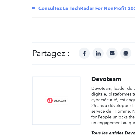
Consultez Le TechRadar For NonProfit 2
Partagez :
facebook
linkedin
mail
prin
Devoteam
Devoteam, leader du c
digitale, plateformes 
cybersécurité, est en
25 ans à développer l
service de l’Homme. N
for People unlocks the 
un engagement au quot
Tous les articles De