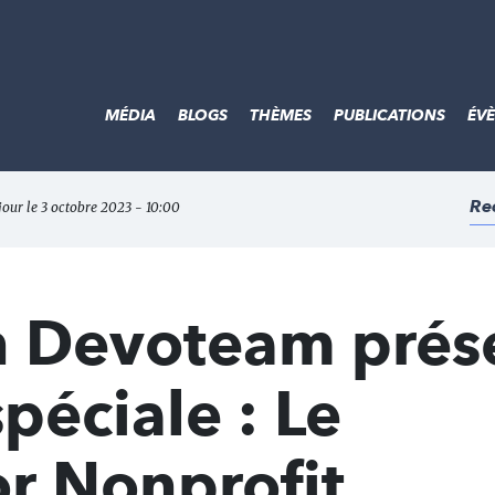
MÉDIA
BLOGS
THÈMES
PUBLICATIONS
ÉV
Re
jour le 3 octobre 2023 - 10:00
n Devoteam prés
péciale : Le
r Nonprofit