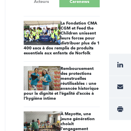
Acteurs
Carenews
La Fondation CMA
CGM et Feed the
Children unissent
leurs forces pour
distribuer plus de 1
400 sacs à dos remplis de produits
essentiels aux enfants de Norfolk
Remboursement
des protections
menstruelles
réutilisables : une
avancée historique
pour la dignité et l’égalité d’accès à
l’hygiène intime
À Mayotte, une
jeune génération
choisit
l'engagement