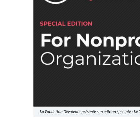
La Fondation Devoteam présente son édition spéciale : Le 