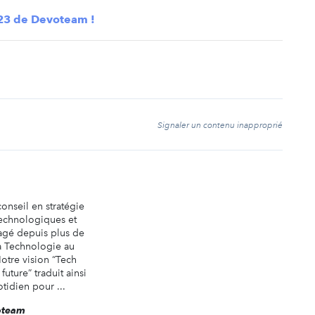
023 de Devoteam !
t
Signaler un contenu inapproprié
onseil en stratégie
technologiques et
gagé depuis plus de
a Technologie au
otre vision “Tech
future” traduit ainsi
idien pour ...
voteam