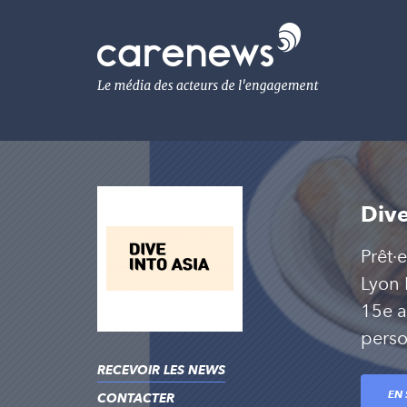
Aller
au
Carenews,
contenu
Le
principal
média
des
acteurs
de
l'engagement
Dive
Prêt·
Lyon 
15e a
perso
RECEVOIR LES NEWS
EN 
CONTACTER