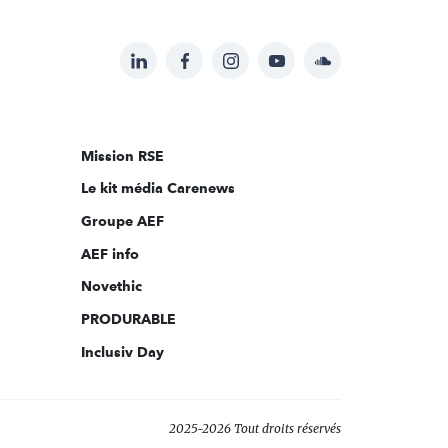
LinkedIn
Facebook
Instagram
YouTube
Soundcloud
Suivez-
nous
sur:
Mission RSE
Le kit média Carenews
Groupe AEF
AEF info
Novethic
PRODURABLE
Inclusiv Day
2025-2026 Tout droits réservés