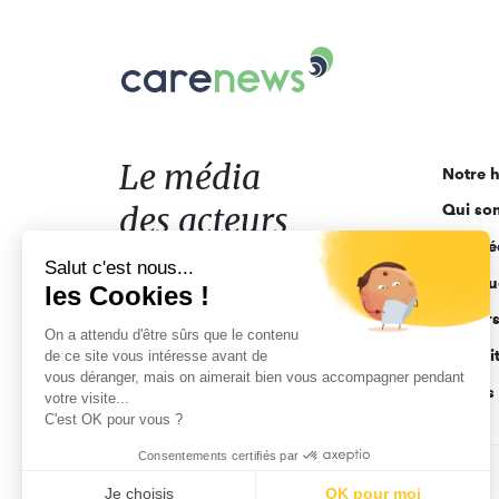
Carenews,
Le
média
des
acteurs
Le média
Notre h
de
des acteurs
Qui so
l'engagement
Ligne é
de l'engagement
Salut c'est nous...
Pourquo
les Cookies !
Acteur
On a attendu d'être sûrs que le contenu
Actuali
de ce site vous intéresse avant de
vous déranger, mais on aimerait bien vous accompagner pendant
Appels 
votre visite...
C'est OK pour vous ?
Consentements certifiés par
CGV
Données personnelles
Mentions légales
Je choisis
OK pour moi