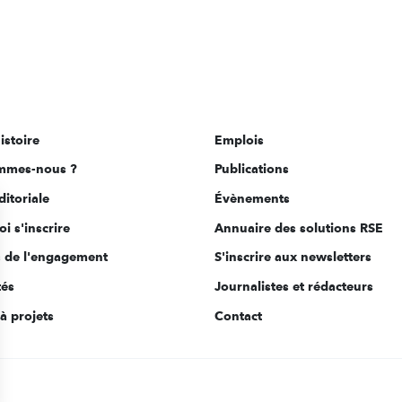
istoire
Emplois
mmes-nous ?
Publications
ditoriale
Évènements
i s'inscrire
Annuaire des solutions RSE
s de l'engagement
S'inscrire aux newsletters
tés
Journalistes et rédacteurs
à projets
Contact