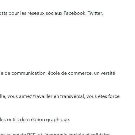
s pour les réseaux sociaux Facebook, Twitter,
ole de communication, école de commerce, université
, vous aimez travailler en transversal, vous êtes force
 des outils de création graphique.
es sujets de RSE, et l’économie sociale et solidaire.