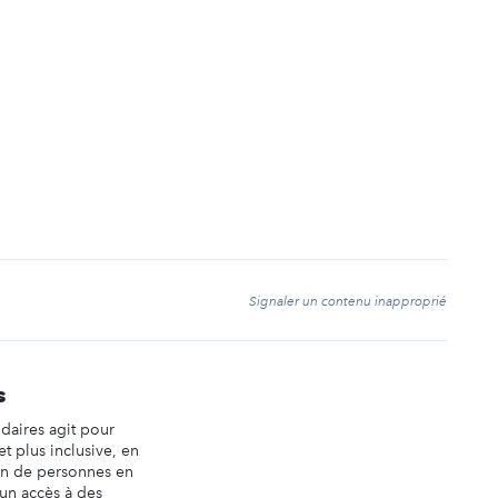
t
Signaler un contenu inapproprié
s
idaires agit pour
et plus inclusive, en
ion de personnes en
 un accès à des