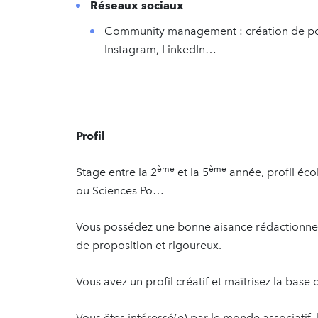
Réseaux sociaux
Community management : création de post
Instagram, LinkedIn…
Profil
ème
ème
Stage entre la 2
et la 5
année, profil éc
ou Sciences Po…
Vous possédez une bonne aisance rédactionnelle
de proposition et rigoureux.
Vous avez un profil créatif et maîtrisez la base
Vous êtes intéressé(e) par le monde associatif, l