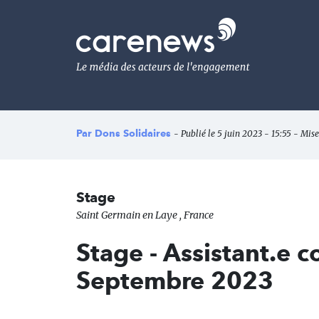
Aller
au
Carenews,
contenu
Le
principal
média
des
acteurs
de
l'engagement
Par
Dons Solidaires
- Publié le 5 juin 2023 - 15:55 - Mise
Stage
Saint Germain en Laye , France
Stage - Assistant.e
Septembre 2023