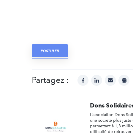
POSTULER
Partagez :
facebook
linkedin
mail
prin
Dons Solidaire
L’association Dons Sol
une société plus juste 
permettant à 1,3 mill
difficulté de retrouver