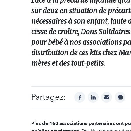
Face à la précarité infantile gr
sur deux en situation de précari
nécessaires à son enfant, faute 
cesse de croître, Dons Solidaires
pour bébé à nos associations par
distribution de ces kits chez Ma
mères et des tout-petits.
Partagez:
facebook
linkedin
mail
print
Plus de 160 associations partenaires ont pu
qu’elles soutiennent.
Des kits contenant des p