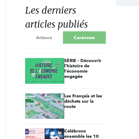
Les derniers
articles publiés
Acteurs
Carenews
SÉRIE - Découvrir
l'histoire de
l'économie
engagée
Les Français et les
déchets sur la
route
Célébrons
ensemble les 10