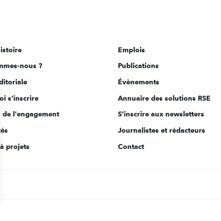
istoire
Emplois
mmes-nous ?
Publications
ditoriale
Évènements
i s'inscrire
Annuaire des solutions RSE
s de l'engagement
S'inscrire aux newsletters
tés
Journalistes et rédacteurs
à projets
Contact
s Options