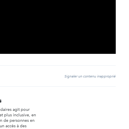
t
Signaler un contenu inapproprié
s
idaires agit pour
et plus inclusive, en
ion de personnes en
 un accès à des