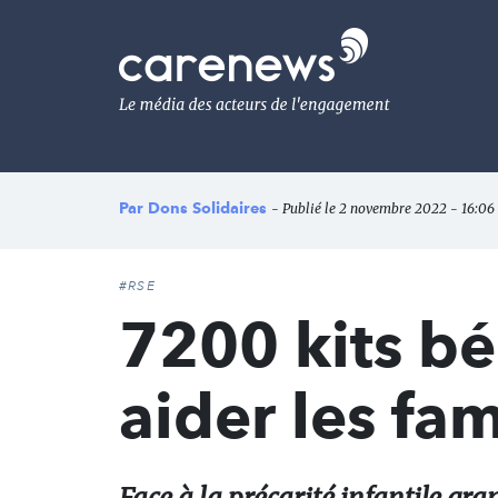
Aller
au
Carenews,
contenu
Le
principal
média
des
acteurs
de
l'engagement
Par
Dons Solidaires
- Publié le 2 novembre 2022 - 16:06
#RSE
7200 kits bé
aider les fam