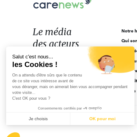
Le
média
des
acteurs
Le média
Notre h
de
des acteurs
Qui so
l'engagement
Ligne é
de l'engagement
Salut c'est nous...
Pourquo
les Cookies !
Acteur
On a attendu d'être sûrs que le contenu
Actuali
de ce site vous intéresse avant de
vous déranger, mais on aimerait bien vous accompagner pendant
Appels 
votre visite...
C'est OK pour vous ?
Consentements certifiés par
CGV
Données personnelles
Mentions légales
Je choisis
OK pour moi
Axeptio consent
Plateforme de Gestion du Consentement : Personnalisez vo