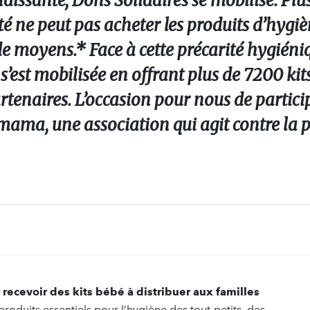
andissante, Dons Solidaires se mobilise. Plu
té ne peut pas acheter les produits d’hygi
de moyens.* Face à cette précarité hygiéni
 s’est mobilisée en offrant plus de 7200 ki
tenaires. L’occasion pour nous de particip
mama, une association qui agit contre la p
 recevoir des kits bébé à distribuer aux familles
roduits essentiels pour l’hygiène des tout-petits, des