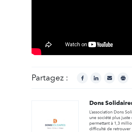
Partagez :
facebook
linkedin
mail
prin
Dons Solidaire
L’association Dons Sol
une société plus juste 
permettant à 1,3 mill
difficulté de retrouver