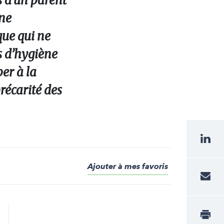
s d’un parent
ène
que qui ne
ts d’hygiène
er à la
récarité des
Ajouter à mes favoris