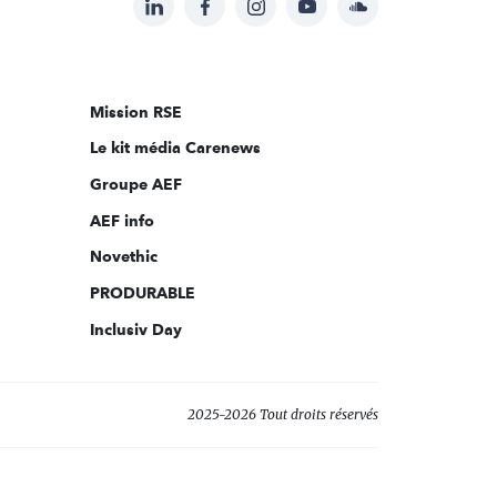
Suivez-
nous
sur:
Mission RSE
Le kit média Carenews
Groupe AEF
AEF info
Novethic
PRODURABLE
Inclusiv Day
2025-2026 Tout droits réservés