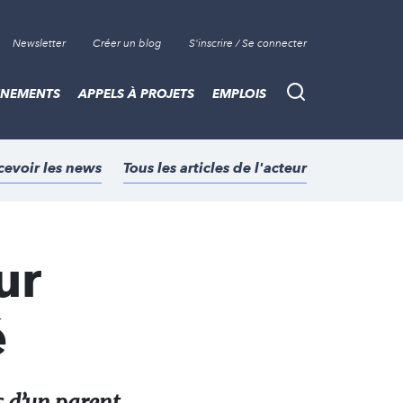
Newsletter
Créer un blog
S'inscrire / Se connecter
ÈNEMENTS
APPELS À PROJETS
EMPLOIS
Recherche
cevoir les news
Tous les articles de l'acteur
ur
é