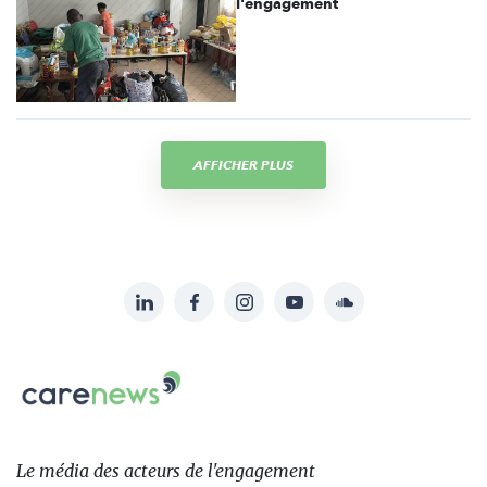
l'engagement
AFFICHER PLUS
LinkedIn
Facebook
Instagram
YouTube
Soundcloud
Suivez-
nous
Carenews,
sur:
Le
média
des
Le média
des acteurs
de l'engagement