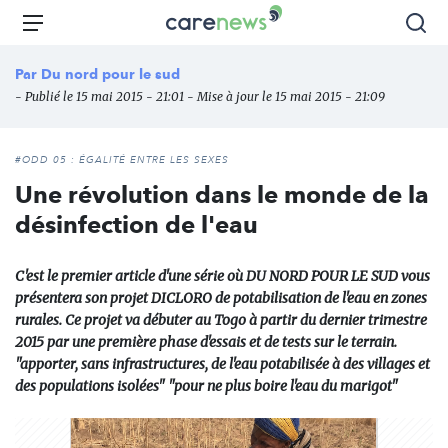
Aller
Carenews,
Menu
Rec
au
Le
contenu
média
Par
Du nord pour le sud
principal
des
- Publié le 15 mai 2015 - 21:01 - Mise à jour le 15 mai 2015 - 21:09
acteurs
de
l'engagement
#ODD 05 : ÉGALITÉ ENTRE LES SEXES
Une révolution dans le monde de la
désinfection de l'eau
C'est le premier article d'une série où DU NORD POUR LE SUD vous
présentera son projet DICLORO de potabilisation de l'eau en zones
rurales. Ce projet va débuter au Togo à partir du dernier trimestre
2015 par une première phase d'essais et de tests sur le terrain.
"apporter, sans infrastructures, de l'eau potabilisée à des villages et
des populations isolées" "pour ne plus boire l'eau du marigot"