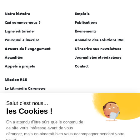
acteurs
de
Notre histoire
Emplois
l'engagement
Qui sommes-nous ?
Publications
Ligne éditoriale
Évènements
Pourquoi s'inscrire
Annuaire des solutions RSE
Acteurs de l'engagement
S'inscrire aux newsletters
Actualités
Journalistes et rédacteurs
Appels à projets
Contact
Mission RSE
Le kit média Carenews
Groupe AEF
Salut c'est nous...
AEF info
les Cookies !
Novethic
On a attendu d'être sûrs que le contenu de
PRODURABLE
ce site vous intéresse avant de vous
Inclusiv Day
déranger, mais on aimerait bien vous accompagner pendant votre
visite...