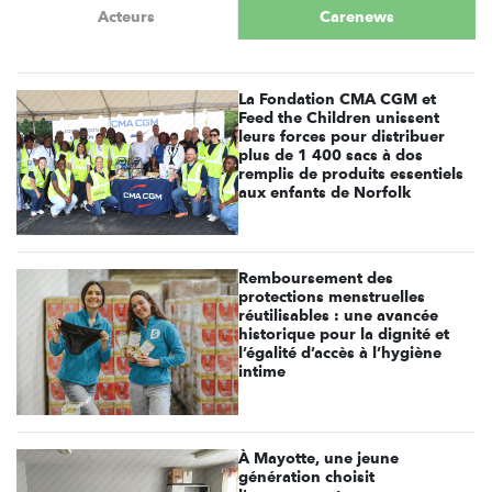
Acteurs
Carenews
La Fondation CMA CGM et
Feed the Children unissent
leurs forces pour distribuer
plus de 1 400 sacs à dos
remplis de produits essentiels
aux enfants de Norfolk
Remboursement des
protections menstruelles
réutilisables : une avancée
historique pour la dignité et
l’égalité d’accès à l’hygiène
intime
À Mayotte, une jeune
génération choisit