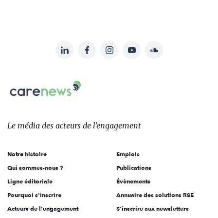
LinkedIn
Facebook
Instagram
YouTube
Soundcloud
Suivez-
nous
Carenews,
sur:
Le
média
des
Le média
des acteurs
de l'engagement
acteurs
de
Notre histoire
Emplois
l'engagement
Qui sommes-nous ?
Publications
Ligne éditoriale
Évènements
Pourquoi s'inscrire
Annuaire des solutions RSE
Acteurs de l'engagement
S'inscrire aux newsletters