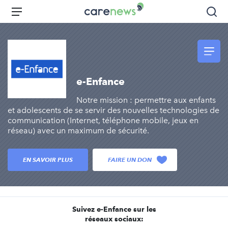
Aller
Carenews,
Menu
Rec
au
Le
contenu
média
principal
des
acteurs
de
e-Enfance
l'engagement
Notre mission : permettre aux enfants
et adolescents de se servir des nouvelles technologies de
communication (Internet, téléphone mobile, jeux en
réseau) avec un maximum de sécurité.
EN SAVOIR PLUS
FAIRE UN DON
Suivez e-Enfance sur les
réseaux sociaux: