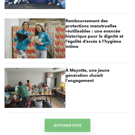
Remboursement des
protections menstruelles
réutilisables : une avancée
historique pour la dignité et
l’égalité d’accès à l’hygiène
intime
À Mayotte, une jeune
génération choisit
l'engagement
AFFICHER PLUS