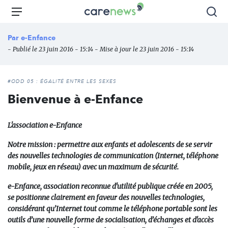
Aller
Carenews,
Menu
Rec
au
Le
contenu
média
Par
e-Enfance
principal
des
- Publié le 23 juin 2016 - 15:14 - Mise à jour le 23 juin 2016 - 15:14
acteurs
de
l'engagement
#ODD 05 : ÉGALITÉ ENTRE LES SEXES
Bienvenue à e-Enfance
L'association e-Enfance
Notre mission : permettre aux enfants et adolescents de se servir
des nouvelles technologies de communication (Internet, téléphone
mobile, jeux en réseau) avec un maximum de sécurité.
e-Enfance, association reconnue d'utilité publique créée en 2005,
se positionne clairement en faveur des nouvelles technologies,
considérant qu’Internet tout comme le téléphone portable sont les
outils d’une nouvelle forme de socialisation, d’échanges et d'accès