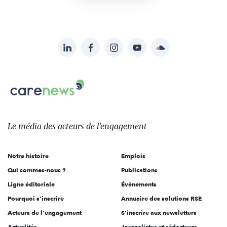
LinkedIn
Facebook
Instagram
YouTube
Soundcloud
Suivez-
nous
Carenews,
sur:
Le
média
des
Le média
des acteurs
de l'engagement
acteurs
de
Notre histoire
Emplois
l'engagement
Qui sommes-nous ?
Publications
Ligne éditoriale
Évènements
Pourquoi s'inscrire
Annuaire des solutions RSE
Acteurs de l'engagement
S'inscrire aux newsletters
Actualités
Journalistes et rédacteurs