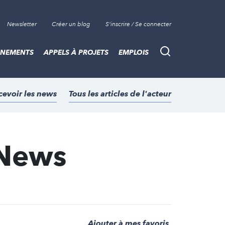
Newsletter
Créer un blog
S'inscrire / Se connecter
ÈNEMENTS
APPELS À PROJETS
EMPLOIS
Recherche
cevoir les news
Tous les articles de l'acteur
eNews
Ajouter à mes favoris