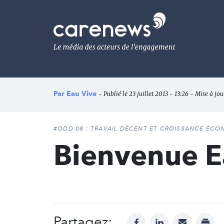
Aller
au
Carenews,
contenu
Le
principal
média
des
acteurs
de
l'engagement
Par
Eau Vive
- Publié le 23 juillet 2013 - 13:26 - Mise à jou
#ODD 08 : TRAVAIL DÉCENT ET CROISSANCE ÉC
Bienvenue E
Partagez:
facebook
linkedin
mail
print