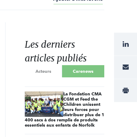
Les derniers
articles publiés
Acteurs
Carenews
La Fondation CMA
CGM et Feed the
Children unissent
leurs forces pour
distribuer plus de 1
400 sacs à dos remplis de produits
essentiels aux enfants de Norfolk