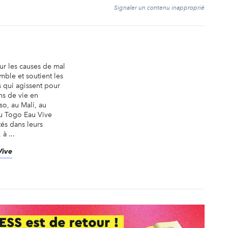
t
Signaler un contenu inapproprié
ur les causes de mal
ble et soutient les
 qui agissent pour
ns de vie en
so, au Mali, au
au Togo Eau Vive
és dans leurs
à ...
Vive