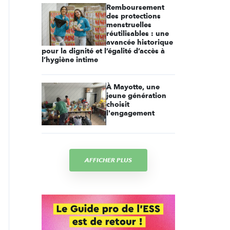
Remboursement
des protections
menstruelles
réutilisables : une
avancée historique
pour la dignité et l’égalité d’accès à
l’hygiène intime
À Mayotte, une
jeune génération
choisit
l'engagement
AFFICHER PLUS