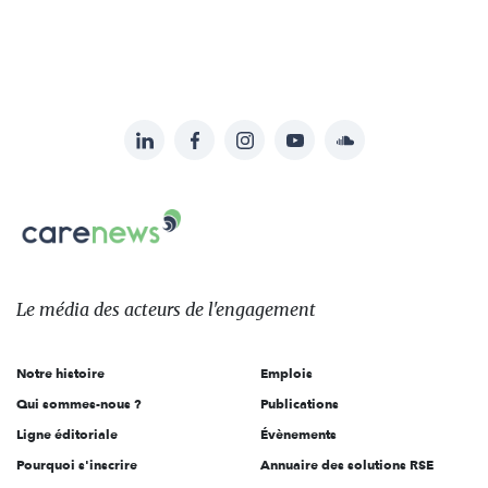
LinkedIn
Facebook
Instagram
YouTube
Soundcloud
Suivez-
nous
Carenews,
sur:
Le
média
des
Le média
des acteurs
de l'engagement
acteurs
de
Notre histoire
Emplois
l'engagement
Qui sommes-nous ?
Publications
Ligne éditoriale
Évènements
Pourquoi s'inscrire
Annuaire des solutions RSE