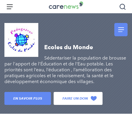
Aller
Carenews,
Menu
Rec
au
Le
contenu
média
principal
des
acteurs
de
Ecoles du Monde
l'engagement
Sédentariser la population de brousse
par l'apport de l’Éducation et de l'Eau potable. Les
priorités sont l’eau, l’éducation , l’amélioration des
pratiques agricoles et le reboisement, la santé et le
développement économique des villages.
EN SAVOIR PLUS
FAIRE UN DON