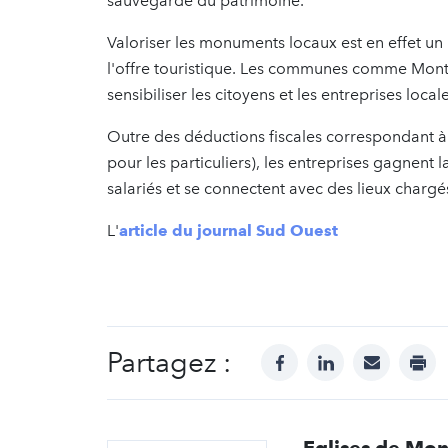
sauvegarde du patrimoine.
Valoriser les monuments locaux est en effet un
l'offre touristique. Les communes comme Montr
sensibiliser les citoyens et les entreprises lo
Outre des déductions fiscales correspondant 
pour les particuliers), les entreprises gagnent l
salariés et se connectent avec des lieux chargés
L'
article du journal Sud Ouest
Partagez :
facebook
linkedin
mail
prin
Eglises de Mon