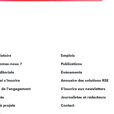
istoire
Emplois
mmes-nous ?
Publications
ditoriale
Évènements
i s'inscrire
Annuaire des solutions RSE
s de l'engagement
S'inscrire aux newsletters
tés
Journalistes et rédacteurs
à projets
Contact