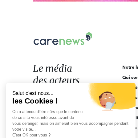
Carenews,
Le
média
des
acteurs
Le média
Notre h
de
des acteurs
Qui so
l'engagement
Ligne é
de l'engagement
Salut c'est nous...
Pourquo
les Cookies !
Acteur
On a attendu d'être sûrs que le contenu
de ce site vous intéresse avant de
Actuali
vous déranger, mais on aimerait bien vous accompagner pendant
Appels 
votre visite...
C'est OK pour vous ?