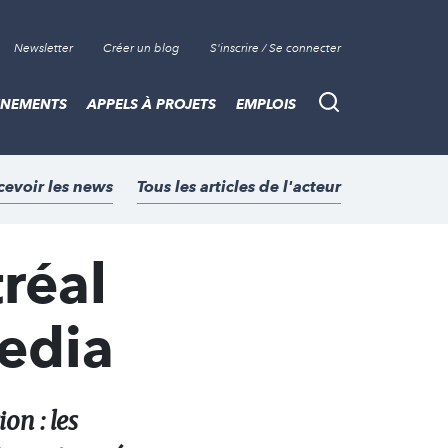
Newsletter
Créer un blog
S'inscrire / Se connecter
ÈNEMENTS
APPELS À PROJETS
EMPLOIS
Recherche
cevoir les news
Tous les articles de l'acteur
réal
media
on : les