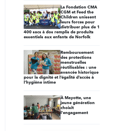
La Fondation CMA
CGM et Feed the
Children unissent
leurs forces pour
distribuer plus de 1
400 sacs à dos remplis de produits
essentiels aux enfants de Norfolk
Remboursement
des protections
menstruelles
réutilisables : une
avancée historique
pour la dignité et l’égalité d’accès à
l’hygiène intime
À Mayotte, une
jeune génération
choisit
l'engagement