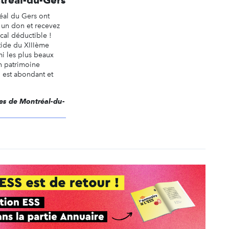
éal du Gers ont
 un don et recevez
cal déductible !
tide du XIIIème
mi les plus beaux
n patrimoine
al est abondant et
ises de Montréal-du-