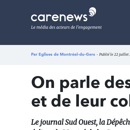
Aller
au
Carenews,
contenu
Le
principal
média
des
acteurs
de
l'engagement
Par
Eglises de Montréal-du-Gers
- Publié le 22 juillet
On parle des
et de leur c
Le journal Sud Ouest, la Dépêche,