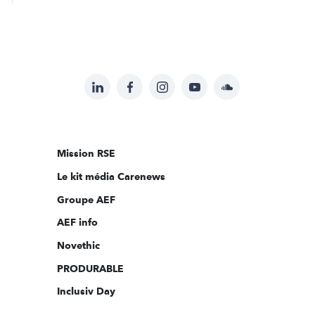
LinkedIn
Facebook
Instagram
YouTube
Soundcloud
Suivez-
nous
sur:
Mission RSE
Le kit média Carenews
Groupe AEF
AEF info
Novethic
PRODURABLE
Inclusiv Day